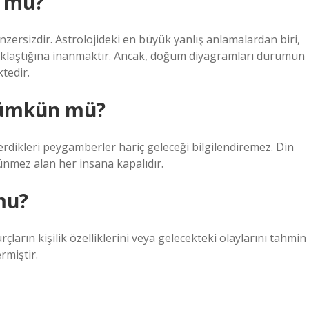
u mu?
zersizdir. Astrolojideki en büyük yanlış anlamalardan biri,
aklaştığına inanmaktır. Ancak, doğum diyagramları durumun
tedir.
mümkün mü?
verdikleri peygamberler hariç geleceği bilgilendiremez. Din
ünmez alan her insana kapalıdır.
mu?
rçların kişilik özelliklerini veya gelecekteki olaylarını tahmin
rmiştir.