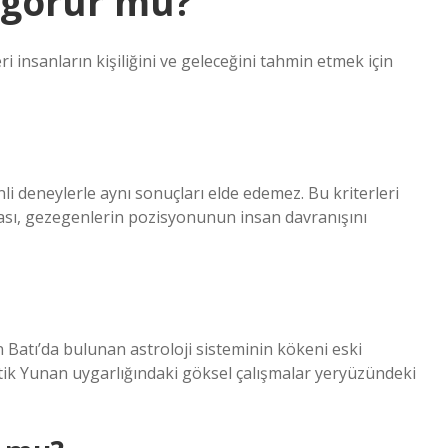
i görür mü?
eri insanların kişiliğini ve geleceğini tahmin etmek için
li deneylerle aynı sonuçları elde edemez. Bu kriterleri
acası, gezegenlerin pozisyonunun insan davranışını
n Batı’da bulunan astroloji sisteminin kökeni eski
tik Yunan uygarlığındaki göksel çalışmalar yeryüzündeki