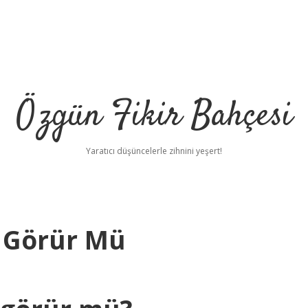
Özgün Fikir Bahçesi
Yaratıcı düşüncelerle zihnini yeşert!
i Görür Mü