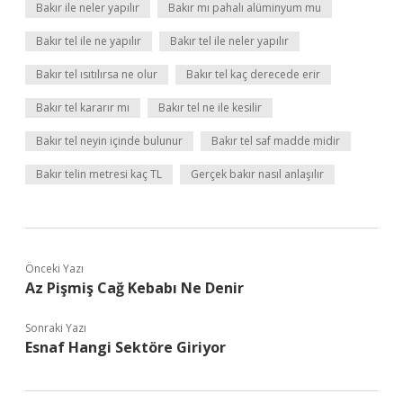
Bakır ile neler yapılır
Bakır mı pahalı alüminyum mu
Bakır tel ile ne yapılır
Bakır tel ile neler yapılır
Bakır tel ısıtılırsa ne olur
Bakır tel kaç derecede erir
Bakır tel kararır mı
Bakır tel ne ile kesilir
Bakır tel neyin içinde bulunur
Bakır tel saf madde midir
Bakır telin metresi kaç TL
Gerçek bakır nasıl anlaşılır
Önceki Yazı
Az Pişmiş Cağ Kebabı Ne Denir
Sonraki Yazı
Esnaf Hangi Sektöre Giriyor