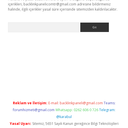
içerikleri,
backlinkpanelicomtr@gmail.com
adresine bildirmeniz
halinde, ilgili içerikler yasal süre içerisinde sitemizden kaldırılacaktır.
Arama
hiltonbet
Reklam ve İletişim:
E-mail:
backlinkpaneli@gmail.com
Teams:
forumhizmeti@gmail.com
Whatsapp: 0262 606 0 726
Telegram:
@karabul
Yasal Uyarı:
Sitemiz, 5651 Sayılı Kanun gereğince Bilgi Teknolojileri