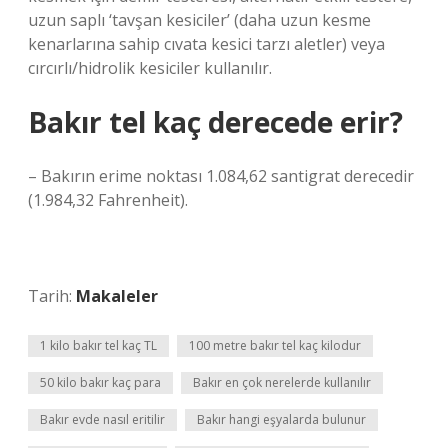
uzun saplı ‘tavşan kesiciler’ (daha uzun kesme
kenarlarına sahip cıvata kesici tarzı aletler) veya
cırcırlı/hidrolik kesiciler kullanılır.
Bakır tel kaç derecede erir?
– Bakırın erime noktası 1.084,62 santigrat derecedir
(1.984,32 Fahrenheit).
Tarih:
Makaleler
1 kilo bakır tel kaç TL
100 metre bakır tel kaç kilodur
50 kilo bakır kaç para
Bakır en çok nerelerde kullanılır
Bakır evde nasıl eritilir
Bakır hangi eşyalarda bulunur