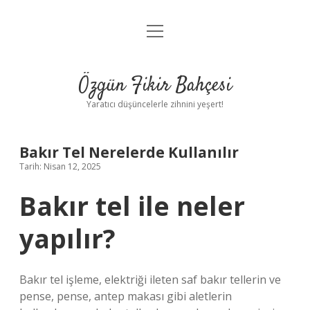
menüyü
Anasayfa
aç
Gizlilik Politikası
Özgün Fikir Bahçesi
Yasal Uyarı
Yaratıcı düşüncelerle zihnini yeşert!
Hakkımızda
Bakır Tel Nerelerde Kullanılır
Tarih: Nisan 12, 2025
Bakır tel ile neler
yapılır?
Bakır tel işleme, elektriği ileten saf bakır tellerin ve
pense, pense, antep makası gibi aletlerin