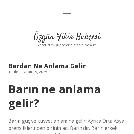
menüyü
Anasayfa
aç
Gizlilik Politikası
Özgün Fikir Bahçesi
Yasal Uyarı
Yaratıcı düşüncelerle zihnini yeşert!
Hakkımızda
Bardan Ne Anlama Gelir
Tarih: Haziran 19, 2025
Barın ne anlama
gelir?
Barin güç ve kuvvet anlamına gelir. Ayrıca Orta Asya
prensliklerinden birinin adı Barın’dır. Barin erkek