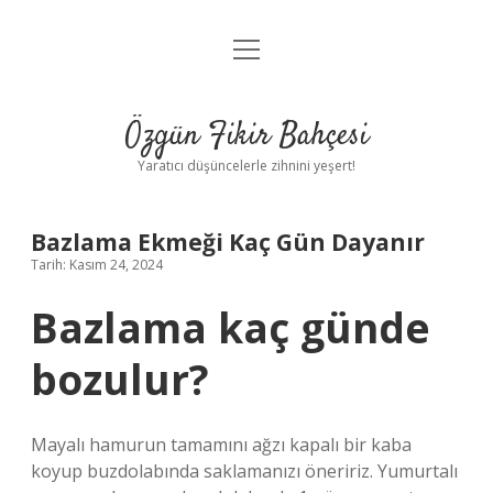
menüyü
Anasayfa
aç
Gizlilik Politikası
Özgün Fikir Bahçesi
Yasal Uyarı
Yaratıcı düşüncelerle zihnini yeşert!
Hakkımızda
Bazlama Ekmeği Kaç Gün Dayanır
Tarih: Kasım 24, 2024
Bazlama kaç günde
bozulur?
Mayalı hamurun tamamını ağzı kapalı bir kaba
koyup buzdolabında saklamanızı öneririz. Yumurtalı