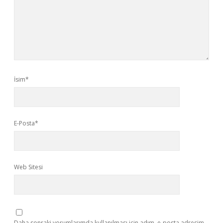
İsim*
E-Posta*
Web Sitesi
Daha sonraki yorumlarımda kullanılması için adım, e-posta adresim