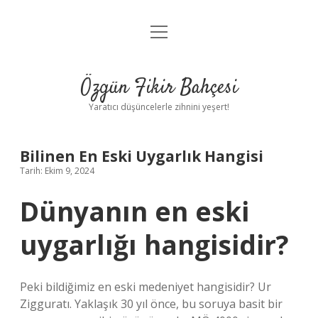
menüyü
Anasayfa
aç
Gizlilik Politikası
Özgün Fikir Bahçesi
Yasal Uyarı
Yaratıcı düşüncelerle zihnini yeşert!
Hakkımızda
Bilinen En Eski Uygarlık Hangisi
Tarih: Ekim 9, 2024
Dünyanın en eski
uygarlığı hangisidir?
Peki bildiğimiz en eski medeniyet hangisidir? Ur
Zigguratı. Yaklaşık 30 yıl önce, bu soruya basit bir