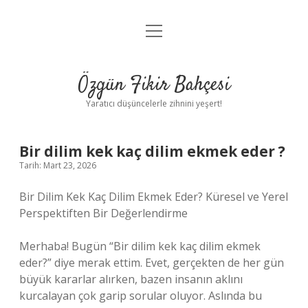
menüyü
Anasayfa
aç
Gizlilik Politikası
Özgün Fikir Bahçesi
Yasal Uyarı
Yaratıcı düşüncelerle zihnini yeşert!
Hakkımızda
Bir dilim kek kaç dilim ekmek eder ?
Tarih: Mart 23, 2026
Bir Dilim Kek Kaç Dilim Ekmek Eder? Küresel ve Yerel
Perspektiften Bir Değerlendirme
Merhaba! Bugün “Bir dilim kek kaç dilim ekmek
eder?” diye merak ettim. Evet, gerçekten de her gün
büyük kararlar alırken, bazen insanın aklını
kurcalayan çok garip sorular oluyor. Aslında bu