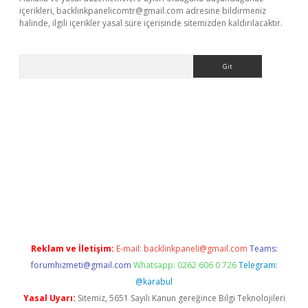
içerikleri,
backlinkpanelicomtr@gmail.com
adresine bildirmeniz
halinde, ilgili içerikler yasal süre içerisinde sitemizden kaldırılacaktır.
Arama
bet
Reklam ve İletişim:
E-mail:
backlinkpaneli@gmail.com
Teams:
forumhizmeti@gmail.com
Whatsapp: 0262 606 0 726
Telegram:
@karabul
Yasal Uyarı:
Sitemiz, 5651 Sayılı Kanun gereğince Bilgi Teknolojileri