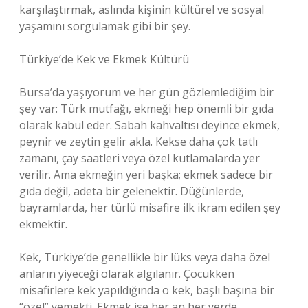
karşılaştırmak, aslında kişinin kültürel ve sosyal
yaşamını sorgulamak gibi bir şey.
Türkiye’de Kek ve Ekmek Kültürü
Bursa’da yaşıyorum ve her gün gözlemlediğim bir
şey var: Türk mutfağı, ekmeği hep önemli bir gıda
olarak kabul eder. Sabah kahvaltısı deyince ekmek,
peynir ve zeytin gelir akla. Kekse daha çok tatlı
zamanı, çay saatleri veya özel kutlamalarda yer
verilir. Ama ekmeğin yeri başka; ekmek sadece bir
gıda değil, adeta bir gelenektir. Düğünlerde,
bayramlarda, her türlü misafire ilk ikram edilen şey
ekmektir.
Kek, Türkiye’de genellikle bir lüks veya daha özel
anların yiyeceği olarak algılanır. Çocukken
misafirlere kek yapıldığında o kek, başlı başına bir
“özel” yemekti. Ekmek ise her an her yerde