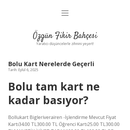
menüyü
Anasayfa
aç
Gizlilik Politikası
Özgün Fikir Bahçesi
Yasal Uyarı
Yaratıcı düşüncelerle zihnini yeşert!
Hakkımızda
Bolu Kart Nerelerde Geçerli
Tarih: Eylül 6, 2025
Bolu tam kart ne
kadar basıyor?
Bollukart Bigleriverairen -İşlendirme Mevcut Fiyat
Kartı34.00 TL300.00 TL Öğrenci Kartı25.00 TL300.00