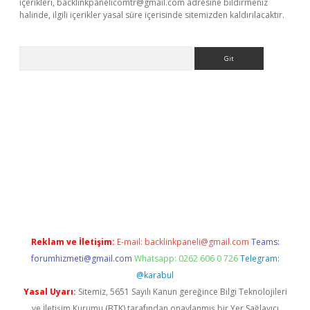
içerikleri,
backlinkpanelicomtr@gmail.com
adresine bildirmeniz
halinde, ilgili içerikler yasal süre içerisinde sitemizden kaldırılacaktır.
Arama
ltonbet
Reklam ve İletişim:
E-mail:
backlinkpaneli@gmail.com
Teams:
forumhizmeti@gmail.com
Whatsapp: 0262 606 0 726
Telegram:
@karabul
Yasal Uyarı:
Sitemiz, 5651 Sayılı Kanun gereğince Bilgi Teknolojileri
ve İletişim Kurumu (BTK) tarafından onaylanmış bir Yer Sağlayıcı