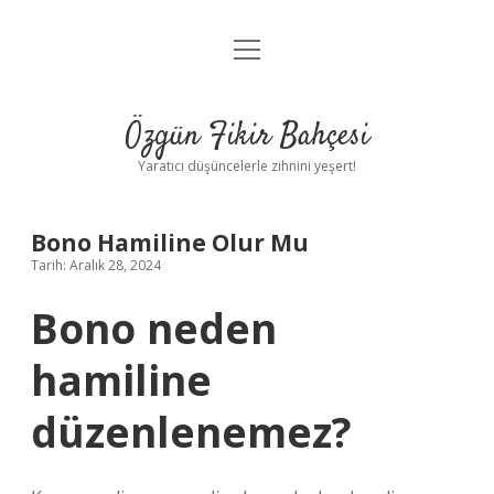
menüyü
Anasayfa
aç
Gizlilik Politikası
Özgün Fikir Bahçesi
Yasal Uyarı
Yaratıcı düşüncelerle zihnini yeşert!
Hakkımızda
Bono Hamiline Olur Mu
Tarih: Aralık 28, 2024
Bono neden
hamiline
düzenlenemez?