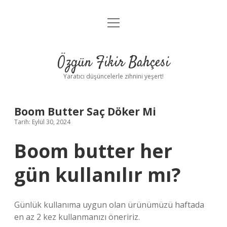
menüyü
Anasayfa
aç
Gizlilik Politikası
Özgün Fikir Bahçesi
Yasal Uyarı
Yaratıcı düşüncelerle zihnini yeşert!
Hakkımızda
Boom Butter Saç Döker Mi
Tarih: Eylül 30, 2024
Boom butter her
gün kullanılır mı?
Günlük kullanıma uygun olan ürünümüzü haftada
en az 2 kez kullanmanızı öneririz.