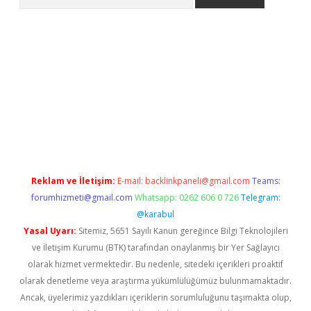
et
Reklam ve İletişim:
E-mail:
backlinkpaneli@gmail.com
Teams:
forumhizmeti@gmail.com
Whatsapp: 0262 606 0 726
Telegram:
@karabul
Yasal Uyarı:
Sitemiz, 5651 Sayılı Kanun gereğince Bilgi Teknolojileri
ve İletişim Kurumu (BTK) tarafından onaylanmış bir Yer Sağlayıcı
olarak hizmet vermektedir. Bu nedenle, sitedeki içerikleri proaktif
olarak denetleme veya araştırma yükümlülüğümüz bulunmamaktadır.
Ancak, üyelerimiz yazdıkları içeriklerin sorumluluğunu taşımakta olup,