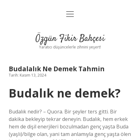
menüyü
Anasayfa
aç
Gizlilik Politikası
Özgün Fikir Bahçesi
Yasal Uyarı
Yaratıcı düşüncelerle zihnini yeşert!
Hakkımızda
Budalalık Ne Demek Tahmin
Tarih: Kasım 13, 2024
Budalık ne demek?
Budalık nedir? – Quora. Bir şeyler ters gitti. Bir
dakika bekleyip tekrar deneyin. Budalık, hem erkek
hem de dişil enerjileri bozulmadan genç yaşta Buda
(yaşlı)/bilge olan, yani tam anlamıyla genç yaşta ölen