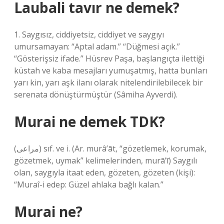
Laubali tavır ne demek?
1. Saygısız, ciddiyetsiz, ciddiyet ve saygıyı
umursamayan: “Aptal adam.” “Düğmesi açık.”
“Gösterişsiz ifade.” Hüsrev Paşa, başlangıçta ilettiği
küstah ve kaba mesajları yumuşatmış, hatta bunları
yarı kin, yarı aşk ilanı olarak nitelendirilebilecek bir
serenata dönüştürmüştür (Sâmiha Ayverdi).
Murai ne demek TDK?
(ﻣﺮﺍﻋﻰ) sıf. ve i. (Ar. murâ’āt, “gözetlemek, korumak,
gözetmek, uymak” kelimelerinden, murā’ī) Saygılı
olan, saygıyla itaat eden, gözeten, gözeten (kişi):
“Muraî-i edep: Güzel ahlaka bağlı kalan.”
Murai ne?