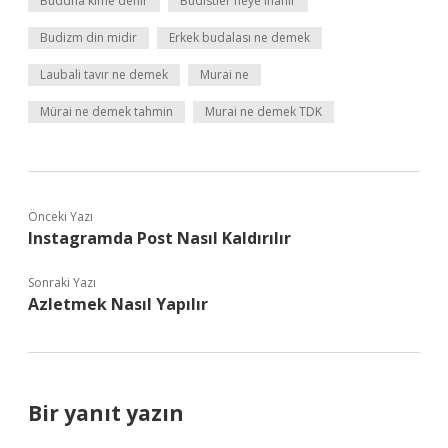
Buddha kime denir
Budistler neye inanır
Budizm din midir
Erkek budalası ne demek
Laubali tavır ne demek
Murai ne
Mürai ne demek tahmin
Murai ne demek TDK
Önceki Yazı
Instagramda Post Nasıl Kaldırılır
Sonraki Yazı
Azletmek Nasıl Yapılır
Bir yanıt yazın