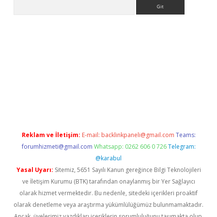
Arama
hiltonbet
Reklam ve İletişim:
E-mail:
backlinkpaneli@gmail.com
Teams:
forumhizmeti@gmail.com
Whatsapp: 0262 606 0 726
Telegram:
@karabul
Yasal Uyarı:
Sitemiz, 5651 Sayılı Kanun gereğince Bilgi Teknolojileri
ve İletişim Kurumu (BTK) tarafından onaylanmış bir Yer Sağlayıcı
olarak hizmet vermektedir. Bu nedenle, sitedeki içerikleri proaktif
olarak denetleme veya araştırma yükümlülüğümüz bulunmamaktadır.
Ancak, üyelerimiz yazdıkları içeriklerin sorumluluğunu taşımakta olup,