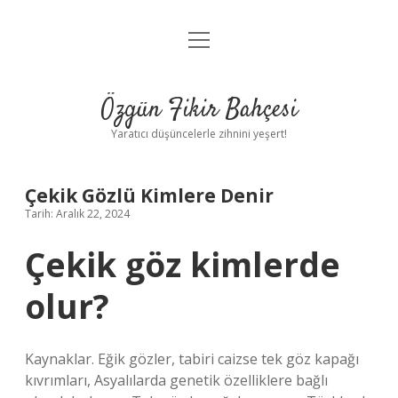
menüyü
Anasayfa
aç
Gizlilik Politikası
Özgün Fikir Bahçesi
Yasal Uyarı
Yaratıcı düşüncelerle zihnini yeşert!
Hakkımızda
Çekik Gözlü Kimlere Denir
Tarih: Aralık 22, 2024
Çekik göz kimlerde
olur?
Kaynaklar. Eğik gözler, tabiri caizse tek göz kapağı
kıvrımları, Asyalılarda genetik özelliklere bağlı