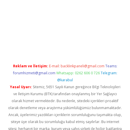
ltonbet
Reklam ve İletişim:
E-mail:
backlinkpaneli@gmail.com
Teams:
forumhizmeti@gmail.com
Whatsapp: 0262 606 0 726
Telegram:
@karabul
Yasal Uyarı:
Sitemiz, 5651 Sayılı Kanun gereğince Bilgi Teknolojileri
ve İletişim Kurumu (BTK) tarafından onaylanmış bir Yer Sağlayıcı
olarak hizmet vermektedir. Bu nedenle, sitedeki içerikleri proaktif
olarak denetleme veya araştırma yükümlülüğümüz bulunmamaktadır.
Ancak, üyelerimiz yazdıkları içeriklerin sorumluluğunu taşımakta olup,
siteye üye olarak bu sorumluluğu kabul etmiş sayılırlar. Bu internet
sitesi, herhangi bir marka, kurum veya şahıs şirketi ile hiçbir bağlantısı