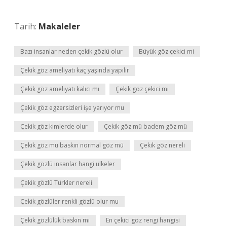
Tarih:
Makaleler
Bazı insanlar neden çekik gözlü olur
Büyük göz çekici mi
Çekik göz ameliyatı kaç yaşında yapılır
Çekik göz ameliyatı kalıcı mı
Çekik göz çekici mi
Çekik göz egzersizleri işe yarıyor mu
Çekik göz kimlerde olur
Çekik göz mü badem göz mü
Çekik göz mü baskın normal göz mü
Çekik göz nereli
Çekik gözlü insanlar hangi ülkeler
Çekik gözlü Türkler nereli
Çekik gözlüler renkli gözlü olur mu
Çekik gözlülük baskın mı
En çekici göz rengi hangisi