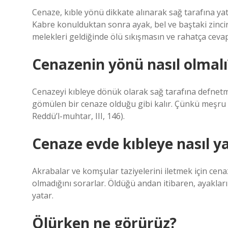
Cenaze, kıble yönü dikkate alınarak sağ tarafına yatır
Kabre konulduktan sonra ayak, bel ve baştaki zincir
melekleri geldiğinde ölü sıkışmasın ve rahatça cevap 
Cenazenin yönü nasıl olmalı
Cenazeyi kıbleye dönük olarak sağ tarafına defnetm
gömülen bir cenaze olduğu gibi kalır. Çünkü meşru b
Reddü’l-muhtar, III, 146).
Cenaze evde kıbleye nasıl yat
Akrabalar ve komşular taziyelerini iletmek için cenaz
olmadığını sorarlar. Öldüğü andan itibaren, ayaklar
yatar.
Ölürken ne görürüz?