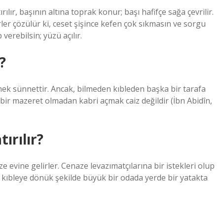
ılır, başının altına toprak konur; başı hafifçe sağa çevrilir.
ler çözülür ki, ceset şişince kefen çok sıkmasın ve sorgu
verebilsin; yüzü açılır.
?
ek sünnettir. Ancak, bilmeden kıbleden başka bir tarafa
ir mazeret olmadan kabri açmak caiz değildir (İbn Abidîn,
ırılır?
e evine gelirler. Cenaze levazımatçılarına bir istekleri olup
ı kıbleye dönük şekilde büyük bir odada yerde bir yatakta