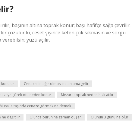
lir?
ılır, başının altına toprak konur; başı hafifçe sağa çevrilir.
ler çözülür ki, ceset şişince kefen çok sıkmasın ve sorgu
verebilsin; yüzü açılır.
l konulur
Cenazenin ağır olması ne anlama gelir
nazeye çörek otu neden konur
Mezara toprak neden hızlı atılır
Musalla taşında cenaze görmek ne demek
ne dağıtılır
Ölünce burun ne zaman düşer
Ölünün 3 günü ne olur