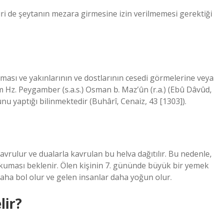
iri de şeytanın mezara girmesine izin verilmemesi gerektiği
ması ve yakınlarının ve dostlarının cesedi görmelerine veya
im Hz. Peygamber (s.a.s.) Osman b. Maz’ûn (r.a.) (Ebû Dâvûd,
nu yaptığı bilinmektedir (Buhârî, Cenaiz, 43 [1303]).
ulur ve dualarla kavrulan bu helva dağıtılır. Bu nedenle,
” okuması beklenir. Ölen kişinin 7. gününde büyük bir yemek
ha bol olur ve gelen insanlar daha yoğun olur.
lir?