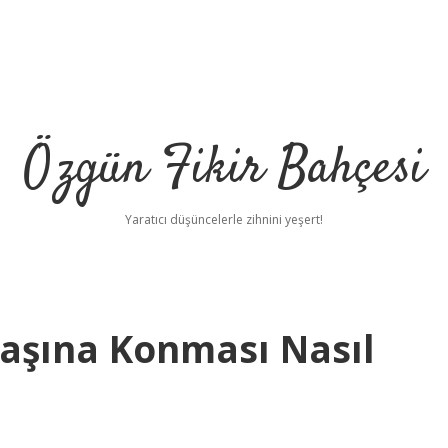
Özgün Fikir Bahçesi
Yaratıcı düşüncelerle zihnini yeşert!
aşına Konması Nasıl