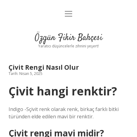
menüyü
Anasayfa
aç
Gizlilik Politikası
Özgün Fikir Bahçesi
Yasal Uyarı
Yaratıcı düşüncelerle zihnini yeşert!
Hakkımızda
Çivit Rengi Nasıl Olur
Tarih: Nisan 5, 2025
Çivit hangi renktir?
Indigo -Sçivit renk olarak renk, birkaç farklı bitki
türünden elde edilen mavi bir renktir.
Çivit rengi mavi midir?