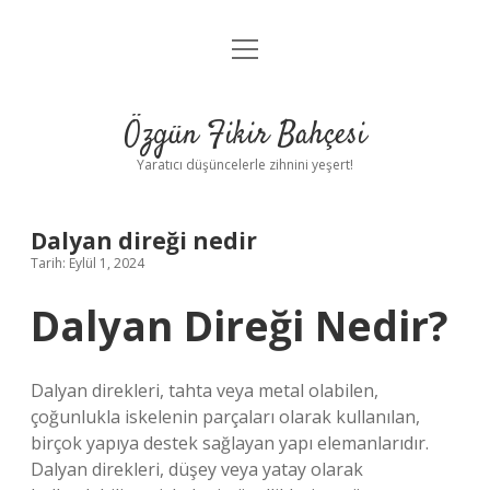
menüyü
Anasayfa
aç
Gizlilik Politikası
Özgün Fikir Bahçesi
Yasal Uyarı
Yaratıcı düşüncelerle zihnini yeşert!
Hakkımızda
Dalyan direği nedir
Tarih: Eylül 1, 2024
Dalyan Direği Nedir?
Dalyan direkleri, tahta veya metal olabilen,
çoğunlukla iskelenin parçaları olarak kullanılan,
birçok yapıya destek sağlayan yapı elemanlarıdır.
Dalyan direkleri, düşey veya yatay olarak