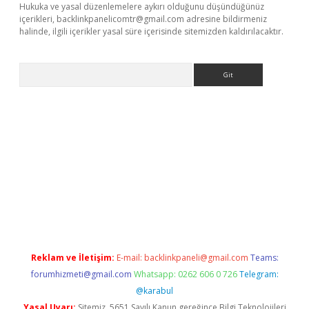
Hukuka ve yasal düzenlemelere aykırı olduğunu düşündüğünüz
içerikleri,
backlinkpanelicomtr@gmail.com
adresine bildirmeniz
halinde, ilgili içerikler yasal süre içerisinde sitemizden kaldırılacaktır.
Arama
et
Reklam ve İletişim:
E-mail:
backlinkpaneli@gmail.com
Teams:
forumhizmeti@gmail.com
Whatsapp: 0262 606 0 726
Telegram:
@karabul
Yasal Uyarı:
Sitemiz, 5651 Sayılı Kanun gereğince Bilgi Teknolojileri