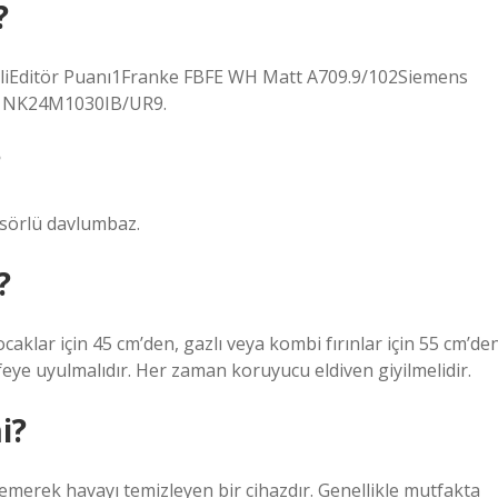
?
odeliEditör Puanı1Franke FBFE WH Matt A709.9/102Siemens
 NK24M1030IB/UR9.
?
sörlü davlumbaz.
?
caklar için 45 cm’den, gazlı veya kombi fırınlar için 55 cm’de
ye uyulmalıdır. Her zaman koruyucu eldiven giyilmelidir.
i?
merek havayı temizleyen bir cihazdır. Genellikle mutfakta