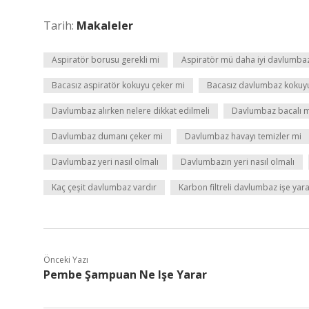
Tarih:
Makaleler
Aspiratör borusu gerekli mi
Aspiratör mü daha iyi davlumba
Bacasız aspiratör kokuyu çeker mi
Bacasız davlumbaz kokuyu
Davlumbaz alırken nelere dikkat edilmeli
Davlumbaz bacalı m
Davlumbaz dumanı çeker mi
Davlumbaz havayı temizler mi
Davlumbaz yeri nasıl olmalı
Davlumbazın yeri nasıl olmalı
Kaç çeşit davlumbaz vardır
Karbon filtreli davlumbaz işe yar
Önceki Yazı
Pembe Şampuan Ne Işe Yarar