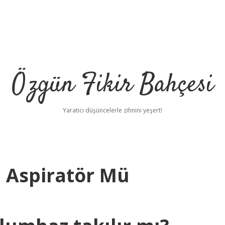
Özgün Fikir Bahçesi
Yaratıcı düşüncelerle zihnini yeşert!
 Aspiratör Mü