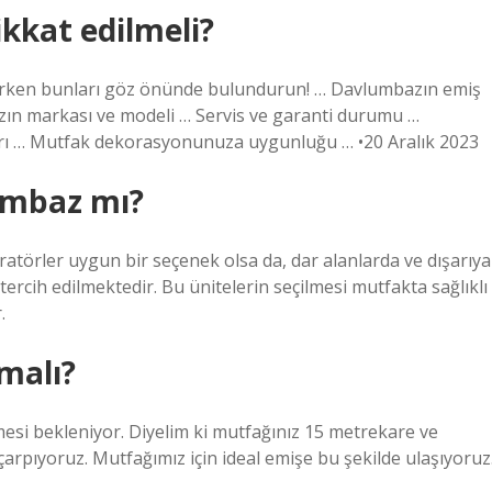
kkat edilmeli?
çerken bunları göz önünde bulundurun! … Davlumbazın emiş
zın markası ve modeli … Servis ve garanti durumu …
ları … Mutfak dekorasyonunuza uygunluğu … •20 Aralık 2023
umbaz mı?
ratörler uygun bir seçenek olsa da, dar alanlarda ve dışarıya
tercih edilmektedir. Bu ünitelerin seçilmesi mutfakta sağlıklı
.
malı?
si bekleniyor. Diyelim ki mutfağınız 15 metrekare ve
çarpıyoruz. Mutfağımız için ideal emişe bu şekilde ulaşıyoruz