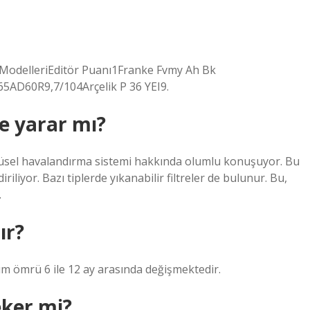
ModelleriEditör Puanı1Franke Fvmy Ah Bk
AD60R9,7/104Arçelik P 36 YEI9.
şe yarar mı?
güsel havalandırma sistemi hakkında olumlu konuşuyor. Bu
liyor. Bazı tiplerde yıkanabilir filtreler de bulunur. Bu,
.
ır?
m ömrü 6 ile 12 ay arasında değişmektedir.
eker mi?