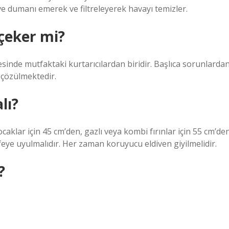
ve dumanı emerek ve filtreleyerek havayı temizler.
çeker mi?
esinde mutfaktaki kurtarıcılardan biridir. Başlıca sorunlarda
 çözülmektedir.
lı?
caklar için 45 cm’den, gazlı veya kombi fırınlar için 55 cm’de
ye uyulmalıdır. Her zaman koruyucu eldiven giyilmelidir.
?