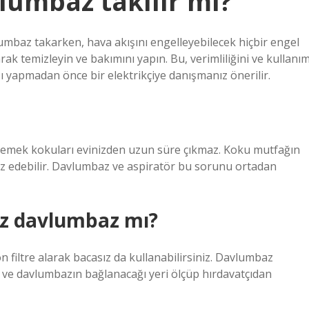
lumbaz takılır mı?
umbaz takarken, hava akışını engelleyebilecek hiçbir engel
k temizleyin ve bakımını yapın. Bu, verimliliğini ve kullanı
ı yapmadan önce bir elektrikçiye danışmanız önerilir.
yemek kokuları evinizden uzun süre çıkmaz. Koku mutfağın
üfuz edebilir. Davlumbaz ve aspiratör bu sorunu ortadan
ız davlumbaz mı?
 filtre alarak bacasız da kullanabilirsiniz. Davlumbaz
i ve davlumbazın bağlanacağı yeri ölçüp hırdavatçıdan