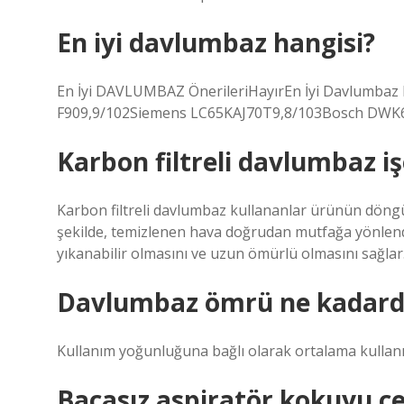
En iyi davlumbaz hangisi?
En İyi DAVLUMBAZ ÖnerileriHayırEn İyi Davlumbaz 
F909,9/102Siemens LC65KAJ70T9,8/103Bosch DWK65
Karbon filtreli davlumbaz i
Karbon filtreli davlumbaz kullananlar ürünün dön
şekilde, temizlenen hava doğrudan mutfağa yönlendiri
yıkanabilir olmasını ve uzun ömürlü olmasını sağlar
Davlumbaz ömrü ne kadard
Kullanım yoğunluğuna bağlı olarak ortalama kullanı
Bacasız aspiratör kokuyu ç