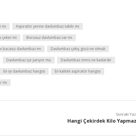
z mı
Aspiratör yerine davlumbaz takılır mı
 çeker mi
Borusuz davlumbaz var mı
ı bacasız davlumbaz mı
Davlumbaz çekiş gücü ne olmalı
Davlumbaz işe yarıyor mu
Davlumbaz ömrü ne kadardır
En iyi davlumbaz hangisi
En kaliteli aspiratör hangisi
ar mı
Sonraki Yaz
Hangi Çekirdek Kilo Yapma