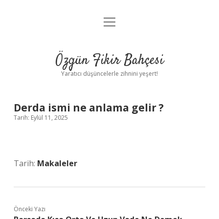
menüyü
Anasayfa
aç
Gizlilik Politikası
Özgün Fikir Bahçesi
Yasal Uyarı
Yaratıcı düşüncelerle zihnini yeşert!
Hakkımızda
Derda ismi ne anlama gelir ?
Tarih: Eylül 11, 2025
Tarih:
Makaleler
Önceki Yazı