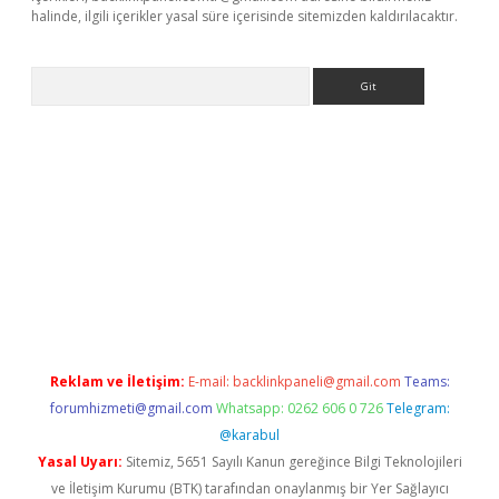
halinde, ilgili içerikler yasal süre içerisinde sitemizden kaldırılacaktır.
Arama
hiltonbet
Reklam ve İletişim:
E-mail:
backlinkpaneli@gmail.com
Teams:
forumhizmeti@gmail.com
Whatsapp: 0262 606 0 726
Telegram:
@karabul
Yasal Uyarı:
Sitemiz, 5651 Sayılı Kanun gereğince Bilgi Teknolojileri
ve İletişim Kurumu (BTK) tarafından onaylanmış bir Yer Sağlayıcı