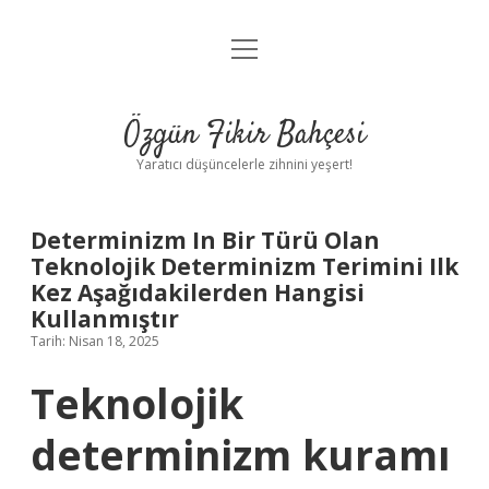
menüyü
Anasayfa
aç
Gizlilik Politikası
Özgün Fikir Bahçesi
Yasal Uyarı
Yaratıcı düşüncelerle zihnini yeşert!
Hakkımızda
Determinizm In Bir Türü Olan
Teknolojik Determinizm Terimini Ilk
Kez Aşağıdakilerden Hangisi
Kullanmıştır
Tarih: Nisan 18, 2025
Teknolojik
determinizm kuramı