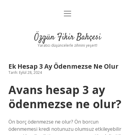
menüyü
Anasayfa
aç
Gizlilik Politikası
Özgün Fikir Bahçesi
Yasal Uyarı
Yaratıcı düşüncelerle zihnini yeşert!
Hakkımızda
Ek Hesap 3 Ay Ödenmezse Ne Olur
Tarih: Eylül 28, 2024
Avans hesap 3 ay
ödenmezse ne olur?
Ön borç ödenmezse ne olur? Ön borcun
ödenmemesi kredi notunuzu olumsuz etkileyebilir