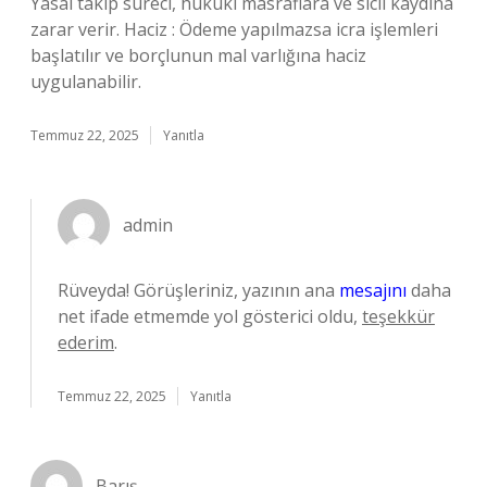
Yasal takip süreci, hukuki masraflara ve sicil kaydına
zarar verir. Haciz : Ödeme yapılmazsa icra işlemleri
başlatılır ve borçlunun mal varlığına haciz
uygulanabilir.
Temmuz 22, 2025
Yanıtla
admin
Rüveyda! Görüşleriniz, yazının ana
mesajını
daha
net ifade etmemde yol gösterici oldu,
teşekkür
ederim
.
Temmuz 22, 2025
Yanıtla
Barış