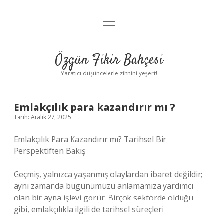
menüyü
Anasayfa
aç
Gizlilik Politikası
Özgün Fikir Bahçesi
Yasal Uyarı
Yaratıcı düşüncelerle zihnini yeşert!
Hakkımızda
Emlakçılık para kazandırır mı ?
Tarih: Aralık 27, 2025
Emlakçılık Para Kazandırır mı? Tarihsel Bir
Perspektiften Bakış
Geçmiş, yalnızca yaşanmış olaylardan ibaret değildir;
aynı zamanda bugünümüzü anlamamıza yardımcı
olan bir ayna işlevi görür. Birçok sektörde olduğu
gibi, emlakçılıkla ilgili de tarihsel süreçleri