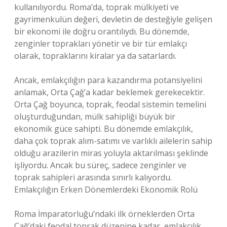
kullanılıyordu. Roma’da, toprak mülkiyeti ve
gayrimenkulün değeri, devletin de desteğiyle gelişen
bir ekonomi ile doğru orantılıydı. Bu dönemde,
zenginler toprakları yönetir ve bir tür emlakçı
olarak, topraklarını kiralar ya da satarlardı.
Ancak, emlakçılığın para kazandırma potansiyelini
anlamak, Orta Çağ’a kadar beklemek gerekecektir.
Orta Çağ boyunca, toprak, feodal sistemin temelini
oluşturduğundan, mülk sahipliği büyük bir
ekonomik güce sahipti. Bu dönemde emlakçılık,
daha çok toprak alım-satımı ve varlıklı ailelerin sahip
olduğu arazilerin miras yoluyla aktarılması şeklinde
işliyordu. Ancak bu süreç, sadece zenginler ve
toprak sahipleri arasında sınırlı kalıyordu.
Emlakçılığın Erken Dönemlerdeki Ekonomik Rolü
Roma İmparatorluğu’ndaki ilk örneklerden Orta
Çağ’daki feodal toprak düzenine kadar, emlakçılık