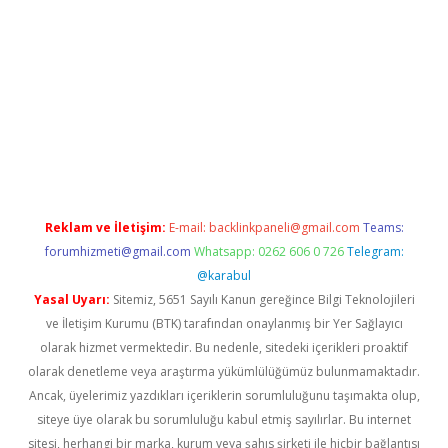
iltonbet
Reklam ve İletişim:
E-mail:
backlinkpaneli@gmail.com
Teams:
forumhizmeti@gmail.com
Whatsapp: 0262 606 0 726
Telegram:
@karabul
Yasal Uyarı:
Sitemiz, 5651 Sayılı Kanun gereğince Bilgi Teknolojileri
ve İletişim Kurumu (BTK) tarafından onaylanmış bir Yer Sağlayıcı
olarak hizmet vermektedir. Bu nedenle, sitedeki içerikleri proaktif
olarak denetleme veya araştırma yükümlülüğümüz bulunmamaktadır.
Ancak, üyelerimiz yazdıkları içeriklerin sorumluluğunu taşımakta olup,
siteye üye olarak bu sorumluluğu kabul etmiş sayılırlar. Bu internet
sitesi, herhangi bir marka, kurum veya şahıs şirketi ile hiçbir bağlantısı