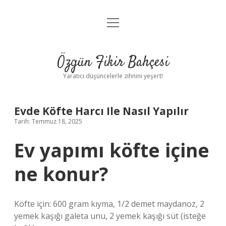
menüyü
Anasayfa
aç
Gizlilik Politikası
Özgün Fikir Bahçesi
Yasal Uyarı
Yaratıcı düşüncelerle zihnini yeşert!
Hakkımızda
Evde Köfte Harcı Ile Nasıl Yapılır
Tarih: Temmuz 18, 2025
Ev yapımı köfte içine
ne konur?
Köfte için: 600 gram kıyma, 1/2 demet maydanoz, 2
yemek kaşığı galeta unu, 2 yemek kaşığı süt (isteğe