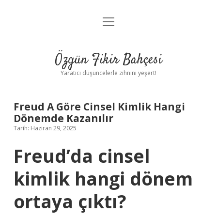
menüyü
Anasayfa
aç
Gizlilik Politikası
Özgün Fikir Bahçesi
Yasal Uyarı
Yaratıcı düşüncelerle zihnini yeşert!
Hakkımızda
Freud A Göre Cinsel Kimlik Hangi
Dönemde Kazanılır
Tarih: Haziran 29, 2025
Freud’da cinsel
kimlik hangi dönem
ortaya çıktı?