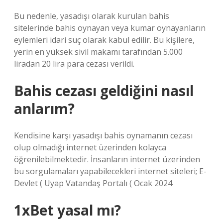
Bu nedenle, yasadışı olarak kurulan bahis
sitelerinde bahis oynayan veya kumar oynayanların
eylemleri idari suç olarak kabul edilir. Bu kişilere,
yerin en yüksek sivil makamı tarafından 5.000
liradan 20 lira para cezası verildi.
Bahis cezası geldiğini nasıl
anlarım?
Kendisine karşı yasadışı bahis oynamanın cezası
olup olmadığı internet üzerinden kolayca
öğrenilebilmektedir. İnsanların internet üzerinden
bu sorgulamaları yapabilecekleri internet siteleri; E-
Devlet ( Uyap Vatandaş Portalı ( Ocak 2024
1xBet yasal mı?