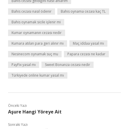
Bahis cezası geldiğini nasıl anlarım
Bahis cezası nasıl ödenir
Bahis oynama cezası kaç TL
Bahis oynamak sicile işlenir mi
Kumar oynamanın cezası nedir
Kumara atılan para geri alınır mı
Maç iddaa yasal mı
Nesinecom oynamak suç mu
Papara cezası ne kadar
PayFix yasal mı
Sweet Bonanza cezası nedir
Türkiyede online kumar yasal mı
Önceki Yazı
Aşure Hangi Yöreye Ait
Sonraki Yazı