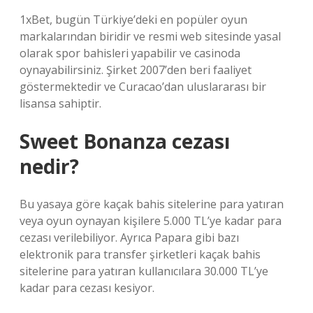
1xBet, bugün Türkiye’deki en popüler oyun
markalarından biridir ve resmi web sitesinde yasal
olarak spor bahisleri yapabilir ve casinoda
oynayabilirsiniz. Şirket 2007’den beri faaliyet
göstermektedir ve Curacao’dan uluslararası bir
lisansa sahiptir.
Sweet Bonanza cezası
nedir?
Bu yasaya göre kaçak bahis sitelerine para yatıran
veya oyun oynayan kişilere 5.000 TL’ye kadar para
cezası verilebiliyor. Ayrıca Papara gibi bazı
elektronik para transfer şirketleri kaçak bahis
sitelerine para yatıran kullanıcılara 30.000 TL’ye
kadar para cezası kesiyor.