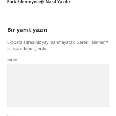
Fark Edemeyeceği Nasıl Yazılır
Bir yanıt yazın
E-posta adresiniz yayınlanmayacak.
Gerekli alanlar
*
ile işaretlenmişlerdir
Yorum