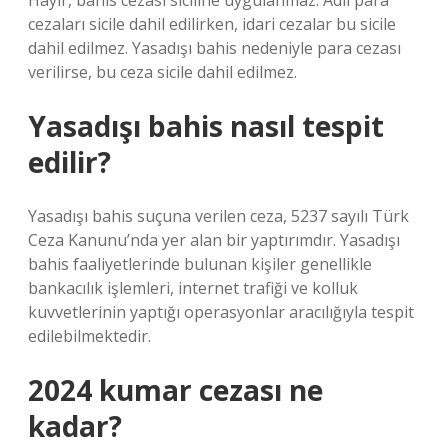
Hayır, bahis cezası siciline uygulanmaz. Adli para
cezaları sicile dahil edilirken, idari cezalar bu sicile
dahil edilmez. Yasadışı bahis nedeniyle para cezası
verilirse, bu ceza sicile dahil edilmez.
Yasadışı bahis nasıl tespit
edilir?
Yasadışı bahis suçuna verilen ceza, 5237 sayılı Türk
Ceza Kanunu’nda yer alan bir yaptırımdır. Yasadışı
bahis faaliyetlerinde bulunan kişiler genellikle
bankacılık işlemleri, internet trafiği ve kolluk
kuvvetlerinin yaptığı operasyonlar aracılığıyla tespit
edilebilmektedir.
2024 kumar cezası ne
kadar?