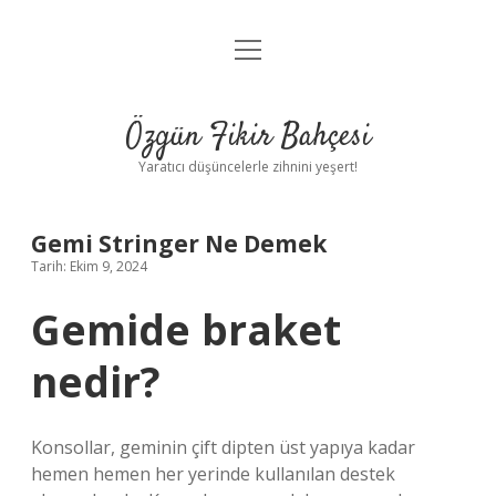
menüyü
Anasayfa
aç
Gizlilik Politikası
Özgün Fikir Bahçesi
Yasal Uyarı
Yaratıcı düşüncelerle zihnini yeşert!
Hakkımızda
Gemi Stringer Ne Demek
Tarih: Ekim 9, 2024
Gemide braket
nedir?
Konsollar, geminin çift dipten üst yapıya kadar
hemen hemen her yerinde kullanılan destek