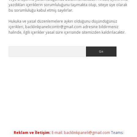
yazdıkları içeriklerin sorumluluğunu taşımakta olup, siteye üye olarak
bu sorumluluğu kabul etmiş sayılırlar.
Hukuka ve yasal düzenlemelere aykırı olduğunu düşündüğünüz
içerikleri,
backlinkpanelicomtr@gmail.com
adresine bildirmeniz
halinde, ilgili içerikler yasal süre içerisinde sitemizden kaldırılacaktır.
Arama
iltonbet
Reklam ve İletişim:
E-mail:
backlinkpaneli@gmail.com
Teams: