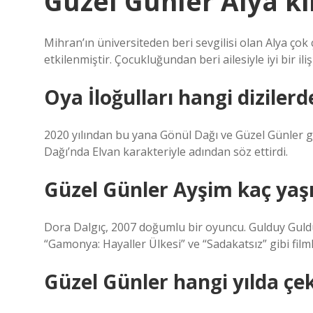
Güzel Günler Alya k
Mihran’ın üniversiteden beri sevgilisi olan Alya çok ç
etkilenmiştir. Çocukluğundan beri ailesiyle iyi bir ili
Oya İloğulları hangi diziler
2020 yılından bu yana Gönül Dağı ve Güzel Günler gibi
Dağı’nda Elvan karakteriyle adından söz ettirdi.
Güzel Günler Ayşim kaç yaş
Dora Dalgıç, 2007 doğumlu bir oyuncu. Gulduy Guldu
“Gamonya: Hayaller Ülkesi” ve “Sadakatsız” gibi filml
Güzel Günler hangi yılda çek