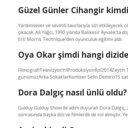
Güzel Günler Cihangir kimdi
Yardımsever ve sevimli tavırlarıyla sizi etkileyecek o
çıkacak. Ali Yağcı, 1990 yılında Balıkesir Ayvalık’t
Eric Morris Technique’den oyunculuk eğitimi aldı.
Oya Okar şimdi hangi dizid
FilmografiTelevizyonYılProdüksiyonRol2014Zeytin
günümüzArka SokaklarKomiser Selin Demirci15 sat
Dora Dalgıç nasıl ünlü oldu?
Gulduy Gulduy Show ile adını duyuran Dora Dalgıç, 20
sonrasında başka dizi ve filmlerde de rol almıştır. 