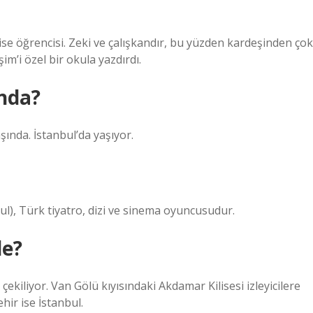
e öğrencisi. Zeki ve çalışkandır, bu yüzden kardeşinden çok
im’i özel bir okula yazdırdı.
ında?
ında. İstanbul’da yaşıyor.
l), Türk tiyatro, dizi ve sinema oyuncusudur.
de?
kiliyor. Van Gölü kıyısındaki Akdamar Kilisesi izleyicilere
hir ise İstanbul.