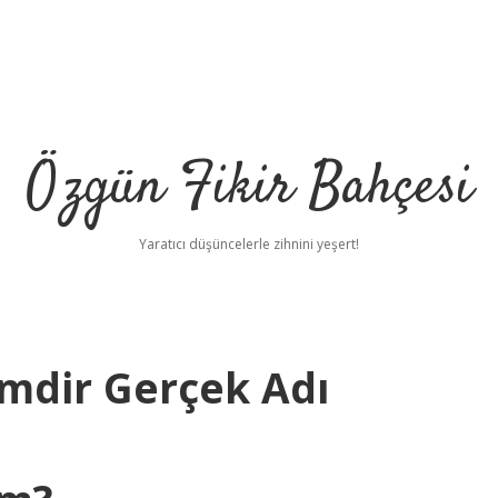
Özgün Fikir Bahçesi
Yaratıcı düşüncelerle zihnini yeşert!
imdir Gerçek Adı