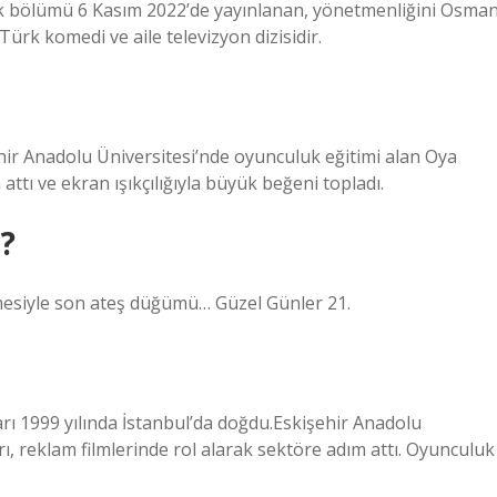
 ilk bölümü 6 Kasım 2022’de yayınlanan, yönetmenliğini Osma
ürk komedi ve aile televizyon dizisidir.
ehir Anadolu Üniversitesi’nde oyunculuk eğitimi alan Oya
 attı ve ekran ışıkçılığıyla büyük beğeni topladı.
?
lmesiyle son ateş düğümü… Güzel Günler 21.
ları 1999 yılında İstanbul’da doğdu.Eskişehir Anadolu
rı, reklam filmlerinde rol alarak sektöre adım attı. Oyunculuk