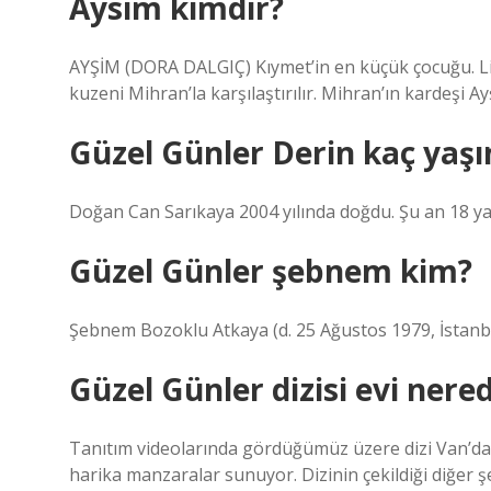
Aysim kimdir?
AYŞİM (DORA DALGIÇ) Kıymet’in en küçük çocuğu. Lis
kuzeni Mihran’la karşılaştırılır. Mihran’ın kardeşi Ayş
Güzel Günler Derin kaç yaş
Doğan Can Sarıkaya 2004 yılında doğdu. Şu an 18 yaş
Güzel Günler şebnem kim?
Şebnem Bozoklu Atkaya (d. 25 Ağustos 1979, İstanbu
Güzel Günler dizisi evi nere
Tanıtım videolarında gördüğümüz üzere dizi Van’da çe
harika manzaralar sunuyor. Dizinin çekildiği diğer şe