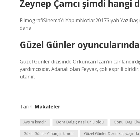
Zeynep Çamcı şimdi hangi d
FilmografiSinemaYılYapımNotlar2017Siyah YazıBaş
daha
Güzel Günler oyuncularında
Güzel Günler dizisinde Orkuncan İzan’ın canlandırd
yardımcısıdır. Adanalı olan Feyyaz, çok esprili biri
utanır.
Tarih:
Makaleler
Aysim kimdir
Dora Dalgıç nasıl ünlü oldu
Gönül Dağı Elv
Güzel Günler Cihangir kimdir
Güzel Günler Derin kaç yaşında