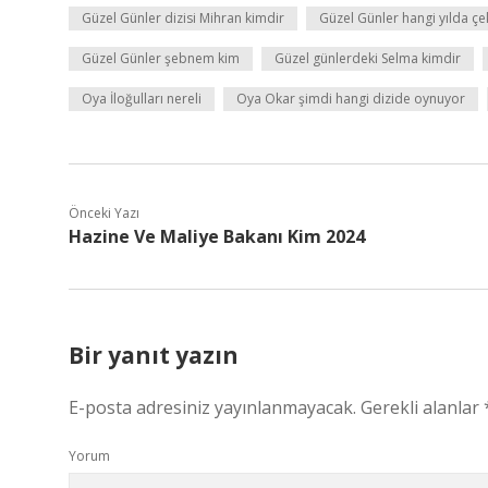
Güzel Günler dizisi Mihran kimdir
Güzel Günler hangi yılda çek
Güzel Günler şebnem kim
Güzel günlerdeki Selma kimdir
Oya İloğulları nereli
Oya Okar şimdi hangi dizide oynuyor
Önceki Yazı
Hazine Ve Maliye Bakanı Kim 2024
Bir yanıt yazın
E-posta adresiniz yayınlanmayacak.
Gerekli alanlar
Yorum