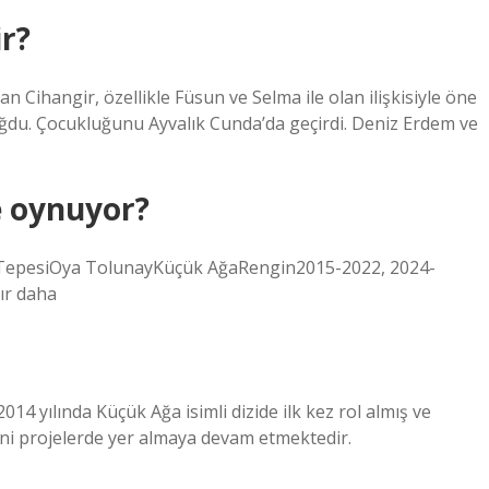
r?
lan Cihangir, özellikle Füsun ve Selma ile olan ilişkisiyle öne
a doğdu. Çocukluğunu Ayvalık Cunda’da geçirdi. Deniz Erdem ve
e oynuyor?
 TepesiOya TolunayKüçük AğaRengin2015-2022, 2024-
ır daha
14 yılında Küçük Ağa isimli dizide ilk kez rol almış ve
Yeni projelerde yer almaya devam etmektedir.