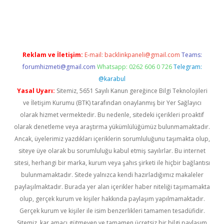
t
Reklam ve İletişim:
E-mail:
backlinkpaneli@gmail.com
Teams:
forumhizmeti@gmail.com
Whatsapp: 0262 606 0 726
Telegram:
@karabul
Yasal Uyarı:
Sitemiz, 5651 Sayılı Kanun gereğince Bilgi Teknolojileri
ve İletişim Kurumu (BTK) tarafından onaylanmış bir Yer Sağlayıcı
olarak hizmet vermektedir. Bu nedenle, sitedeki içerikleri proaktif
olarak denetleme veya araştırma yükümlülüğümüz bulunmamaktadır.
Ancak, üyelerimiz yazdıkları içeriklerin sorumluluğunu taşımakta olup,
siteye üye olarak bu sorumluluğu kabul etmiş sayılırlar. Bu internet
sitesi, herhangi bir marka, kurum veya şahıs şirketi ile hiçbir bağlantısı
bulunmamaktadır. Sitede yalnızca kendi hazırladığımız makaleler
paylaşılmaktadır. Burada yer alan içerikler haber niteliği taşımamakta
olup, gerçek kurum ve kişiler hakkında paylaşım yapılmamaktadır.
Gerçek kurum ve kişiler ile isim benzerlikleri tamamen tesadüfidir.
Sitemiz, kar amacı gütmeyen ve tamamen ücretsiz bir bilgi paylaşım