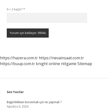
6 + 2 kaçtır?
*
https://hazera.com.tr
https://nevainsaat.com.tr
https://buup.com.tr
knight online
nttgame
Sitemap
Sidebar
Son Yazılar
Bağımlılıktan korunmak için ne yapmalı ?
Ağustos 6, 2026