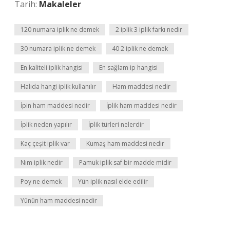
Tarih:
Makaleler
120 numara iplik ne demek
2 iplik 3 iplik farkı nedir
30 numara iplik ne demek
40 2 iplik ne demek
En kaliteli iplik hangisi
En sağlam ip hangisi
Halıda hangi iplik kullanılır
Ham maddesi nedir
İpin ham maddesi nedir
İplik ham maddesi nedir
İplik neden yapılır
İplik türleri nelerdir
Kaç çeşit iplik var
Kumaş ham maddesi nedir
Nım iplik nedir
Pamuk iplik saf bir madde midir
Poy ne demek
Yün iplik nasıl elde edilir
Yünün ham maddesi nedir