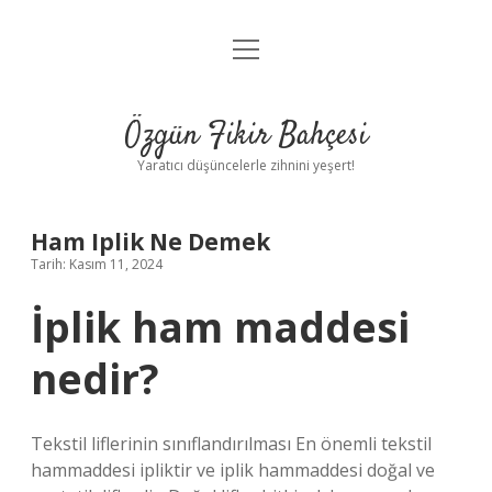
menüyü
Anasayfa
aç
Gizlilik Politikası
Özgün Fikir Bahçesi
Yasal Uyarı
Yaratıcı düşüncelerle zihnini yeşert!
Hakkımızda
Ham Iplik Ne Demek
Tarih: Kasım 11, 2024
İplik ham maddesi
nedir?
Tekstil liflerinin sınıflandırılması En önemli tekstil
hammaddesi ipliktir ve iplik hammaddesi doğal ve