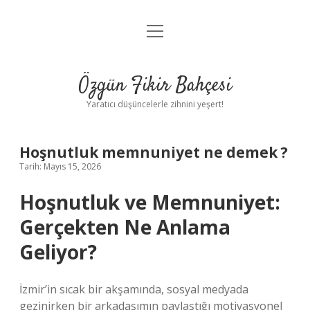
menüyü
Anasayfa
aç
Gizlilik Politikası
Özgün Fikir Bahçesi
Yasal Uyarı
Yaratıcı düşüncelerle zihnini yeşert!
Hakkımızda
Hoşnutluk memnuniyet ne demek ?
Tarih: Mayıs 15, 2026
Hoşnutluk ve Memnuniyet:
Gerçekten Ne Anlama
Geliyor?
İzmir’in sıcak bir akşamında, sosyal medyada
gezinirken bir arkadaşımın paylaştığı motivasyonel