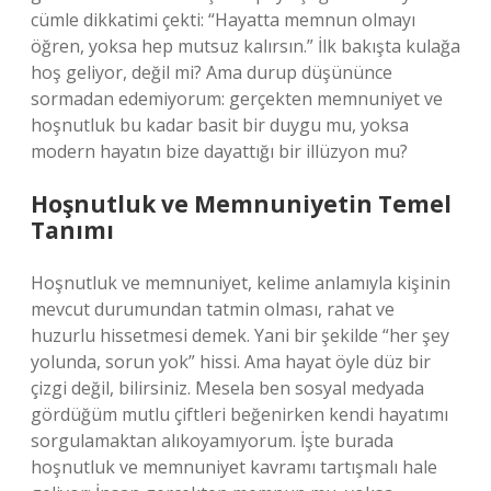
cümle dikkatimi çekti: “Hayatta memnun olmayı
öğren, yoksa hep mutsuz kalırsın.” İlk bakışta kulağa
hoş geliyor, değil mi? Ama durup düşününce
sormadan edemiyorum: gerçekten memnuniyet ve
hoşnutluk bu kadar basit bir duygu mu, yoksa
modern hayatın bize dayattığı bir illüzyon mu?
Hoşnutluk ve Memnuniyetin Temel
Tanımı
Hoşnutluk ve memnuniyet, kelime anlamıyla kişinin
mevcut durumundan tatmin olması, rahat ve
huzurlu hissetmesi demek. Yani bir şekilde “her şey
yolunda, sorun yok” hissi. Ama hayat öyle düz bir
çizgi değil, bilirsiniz. Mesela ben sosyal medyada
gördüğüm mutlu çiftleri beğenirken kendi hayatımı
sorgulamaktan alıkoyamıyorum. İşte burada
hoşnutluk ve memnuniyet kavramı tartışmalı hale