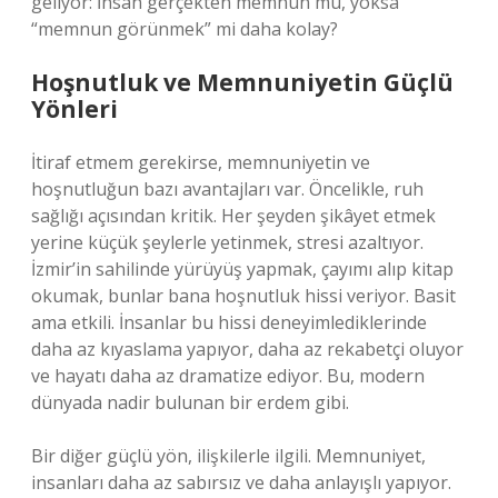
geliyor: İnsan gerçekten memnun mu, yoksa
“memnun görünmek” mi daha kolay?
Hoşnutluk ve Memnuniyetin Güçlü
Yönleri
İtiraf etmem gerekirse, memnuniyetin ve
hoşnutluğun bazı avantajları var. Öncelikle, ruh
sağlığı açısından kritik. Her şeyden şikâyet etmek
yerine küçük şeylerle yetinmek, stresi azaltıyor.
İzmir’in sahilinde yürüyüş yapmak, çayımı alıp kitap
okumak, bunlar bana hoşnutluk hissi veriyor. Basit
ama etkili. İnsanlar bu hissi deneyimlediklerinde
daha az kıyaslama yapıyor, daha az rekabetçi oluyor
ve hayatı daha az dramatize ediyor. Bu, modern
dünyada nadir bulunan bir erdem gibi.
Bir diğer güçlü yön, ilişkilerle ilgili. Memnuniyet,
insanları daha az sabırsız ve daha anlayışlı yapıyor.