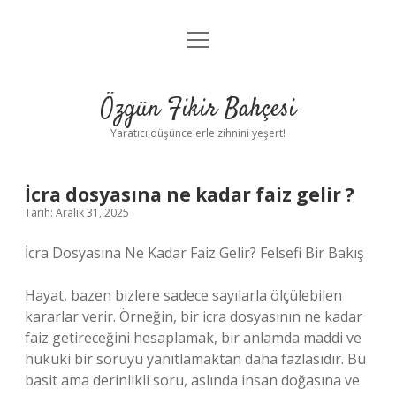
menüyü
Anasayfa
aç
Gizlilik Politikası
Özgün Fikir Bahçesi
Yasal Uyarı
Yaratıcı düşüncelerle zihnini yeşert!
Hakkımızda
İcra dosyasına ne kadar faiz gelir ?
Tarih: Aralık 31, 2025
İcra Dosyasına Ne Kadar Faiz Gelir? Felsefi Bir Bakış
Hayat, bazen bizlere sadece sayılarla ölçülebilen
kararlar verir. Örneğin, bir icra dosyasının ne kadar
faiz getireceğini hesaplamak, bir anlamda maddi ve
hukuki bir soruyu yanıtlamaktan daha fazlasıdır. Bu
basit ama derinlikli soru, aslında insan doğasına ve