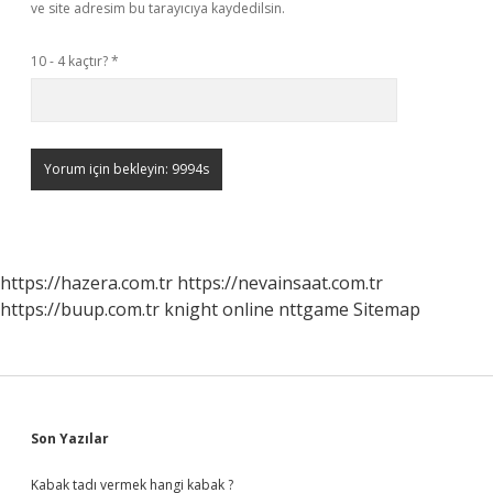
ve site adresim bu tarayıcıya kaydedilsin.
10 - 4 kaçtır?
*
https://hazera.com.tr
https://nevainsaat.com.tr
https://buup.com.tr
knight online
nttgame
Sitemap
Sidebar
Son Yazılar
Kabak tadı vermek hangi kabak ?