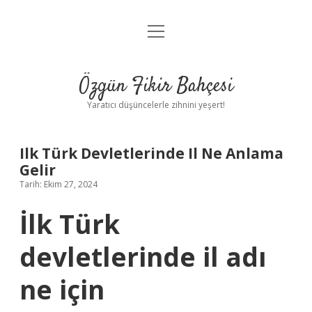
menüyü
Anasayfa
aç
Gizlilik Politikası
Özgün Fikir Bahçesi
Yasal Uyarı
Yaratıcı düşüncelerle zihnini yeşert!
Hakkımızda
Ilk Türk Devletlerinde Il Ne Anlama
Gelir
Tarih: Ekim 27, 2024
İlk Türk
devletlerinde il adı
ne için