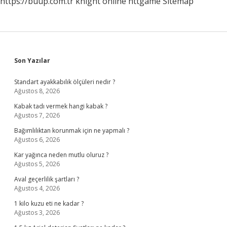
https://buup.com.tr
knight online
nttgame
Sitemap
Sidebar
Son Yazılar
Standart ayakkabılık ölçüleri nedir ?
Ağustos 8, 2026
Kabak tadı vermek hangi kabak ?
Ağustos 7, 2026
Bağımlılıktan korunmak için ne yapmalı ?
Ağustos 6, 2026
Kar yağınca neden mutlu oluruz ?
Ağustos 5, 2026
Aval geçerlilik şartları ?
Ağustos 4, 2026
1 kilo kuzu eti ne kadar ?
Ağustos 3, 2026