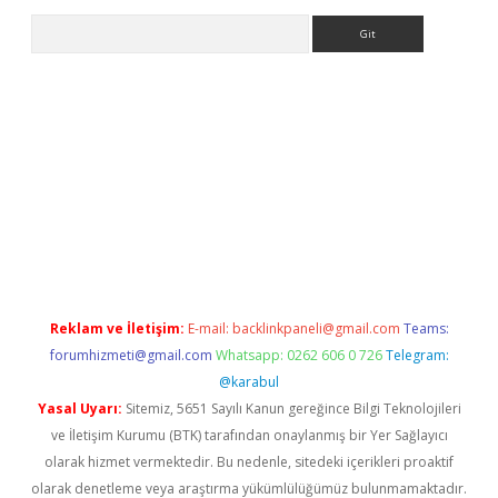
Arama
onbet
Reklam ve İletişim:
E-mail:
backlinkpaneli@gmail.com
Teams:
forumhizmeti@gmail.com
Whatsapp: 0262 606 0 726
Telegram:
@karabul
Yasal Uyarı:
Sitemiz, 5651 Sayılı Kanun gereğince Bilgi Teknolojileri
ve İletişim Kurumu (BTK) tarafından onaylanmış bir Yer Sağlayıcı
olarak hizmet vermektedir. Bu nedenle, sitedeki içerikleri proaktif
olarak denetleme veya araştırma yükümlülüğümüz bulunmamaktadır.