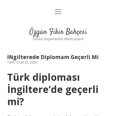
menüyü
Anasayfa
aç
Gizlilik Politikası
Özgün Fikir Bahçesi
Yasal Uyarı
Yaratıcı düşüncelerle zihnini yeşert!
Hakkımızda
İNgilterede Diplomam Geçerli Mi
Tarih: Ocak 25, 2025
Türk diploması
İngiltere’de geçerli
mi?