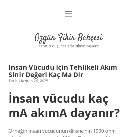
menüyü
Anasayfa
aç
Gizlilik Politikası
Özgün Fikir Bahçesi
Yasal Uyarı
Yaratıcı düşüncelerle zihnini yeşert!
Hakkımızda
Insan Vücudu Için Tehlikeli Akım
Sinir Değeri Kaç Ma Dir
Tarih: Haziran 26, 2025
İnsan vücudu kaç
mA akımA dayanır?
Örneğin insan vücudunun direncinin 1000 ohm