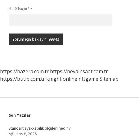
6 + 2 kaçtır?
*
https://hazera.com.tr
https://nevainsaat.com.tr
https://buup.com.tr
knight online
nttgame
Sitemap
Sidebar
Son Yazılar
Standart ayakkabılık ölçüleri nedir ?
Ağustos 8, 2026