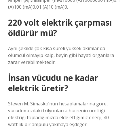
Amper (A)Miliamper (mA)10000 (A)10000000 (mA)0,1
(A)100 (mA)0,01 (A)10 (mA)0.
220 volt elektrik çarpması
öldürür mü?
Aynı şekilde çok kısa süreli yüksek akımlar da
ölümcül olmayıp kalp, beyin gibi hayati organlara
zarar verebilmektedir.
İnsan vücudu ne kadar
elektrik üretir?
Steven M. Simasko’nun hesaplamalarına göre,
vücudumuzdaki trilyonlarca hücrenin ürettiği
elektriği topladığımızda elde ettiğimiz enerji, 40
watt’lık bir ampulü yakmaya eşdeğer.