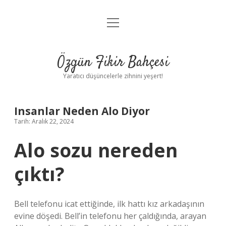
menüyü
Anasayfa
aç
Gizlilik Politikası
Özgün Fikir Bahçesi
Yasal Uyarı
Yaratıcı düşüncelerle zihnini yeşert!
Hakkımızda
Insanlar Neden Alo Diyor
Tarih: Aralık 22, 2024
Alo sozu nereden
çıktı?
Bell telefonu icat ettiğinde, ilk hattı kız arkadaşının
evine döşedi. Bell’in telefonu her çaldığında, arayan