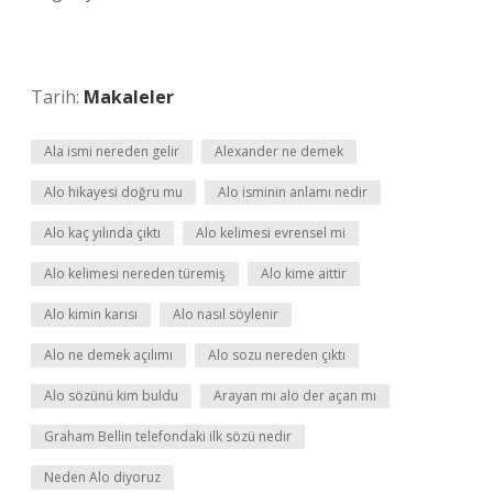
Tarih:
Makaleler
Ala ismi nereden gelir
Alexander ne demek
Alo hikayesi doğru mu
Alo isminin anlamı nedir
Alo kaç yılında çıktı
Alo kelimesi evrensel mi
Alo kelimesi nereden türemiş
Alo kime aittir
Alo kimin karısı
Alo nasıl söylenir
Alo ne demek açılımı
Alo sozu nereden çıktı
Alo sözünü kim buldu
Arayan mı alo der açan mı
Graham Bellin telefondaki ilk sözü nedir
Neden Alo diyoruz