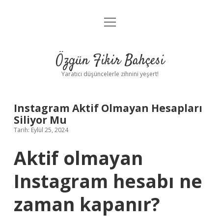
menüyü
Anasayfa
aç
Gizlilik Politikası
Özgün Fikir Bahçesi
Yasal Uyarı
Yaratıcı düşüncelerle zihnini yeşert!
Hakkımızda
Instagram Aktif Olmayan Hesapları
Siliyor Mu
Tarih: Eylül 25, 2024
Aktif olmayan
Instagram hesabı ne
zaman kapanır?