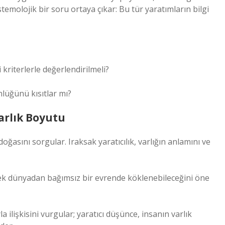
temolojik bir soru ortaya çıkar: Bu tür yaratımların bilgi
i kriterlerle değerlendirilmeli?
nlüğünü kısıtlar mı?
Varlık Boyutu
 doğasını sorgular. Iraksak yaratıcılık, varlığın anlamını ve
çek dünyadan bağımsız bir evrende köklenebileceğini öne
lişkisini vurgular; yaratıcı düşünce, insanın varlık