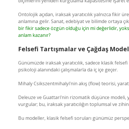
biçimlerini yeniden kurgulama kapasitesine işaret e
Ontolojik açıdan, iraksak yaratıcılık yalnızca fikir 
anlamına gelir. Sanat, edebiyat ve bilimde ortaya çıkan
bir fikir sadece özgün olduğu için mi değerlidir, yoks
anlam kazanır?
Felsefi Tartışmalar ve Çağdaş Model
Günümüzde iraksak yaratıcılık, sadece klasik felsefi 
psikoloji alanındaki çalışmalarla da iç içe geçer.
Mihaly Csikszentmihalyi’nin akış (flow) teorisi, yaratıc
Deleuze ve Guattari’nin rizomatik düşünce modeli, ya
vurgular; bu, iraksak yaratıcılığın toplumsal ve zihin
Bu modeller, klasik felsefi soruları günümüz perspekt