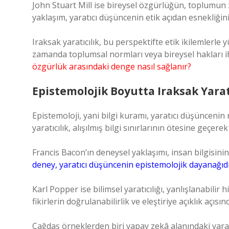
John Stuart Mill ise bireysel özgürlüğün, toplumun 
yaklaşım, yaratıcı düşüncenin etik açıdan esnekliğin
Iraksak yaratıcılık, bu perspektifte etik ikilemlerle y
zamanda toplumsal normları veya bireysel hakları ih
özgürlük arasındaki denge nasıl sağlanır?
Epistemolojik Boyutta Iraksak Yarat
Epistemoloji, yani bilgi kuramı, yaratıcı düşüncenin n
yaratıcılık, alışılmış bilgi sınırlarının ötesine geçer
Francis Bacon’ın deneysel yaklaşımı, insan bilgisinin
deney, yaratıcı düşüncenin epistemolojik dayanağıd
Karl Popper ise bilimsel yaratıcılığı, yanlışlanabilir 
fikirlerin doğrulanabilirlik ve eleştiriye açıklık açıs
Çağdaş örneklerden biri yapay zekâ alanındaki yarat