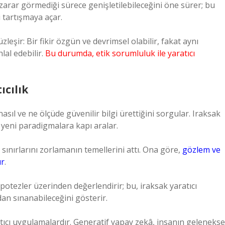
zarar görmediği sürece genişletilebileceğini öne sürer; bu
i tartışmaya açar.
üzleşir: Bir fikir özgün ve devrimsel olabilir, fakat aynı
lal edebilir.
Bu durumda, etik sorumluluk ile yaratıcı
ıcılık
asıl ve ne ölçüde güvenilir bilgi ürettiğini sorgular. Iraksak
ek yeni paradigmalara kapı aralar.
 sınırlarını zorlamanın temellerini attı. Ona göre,
gözlem ve
ır
.
hipotezler üzerinden değerlendirir; bu, iraksak yaratıcı
ından sınanabileceğini gösterir.
ıcı uygulamalardır. Generatif yapay zekâ, insanın gelenekse