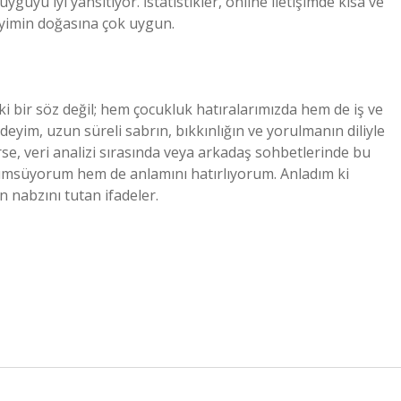
uyu iyi yansıtıyor. İstatistikler, online iletişimde kısa ve
 deyimin doğasına çok uygun.
i bir söz değil; hem çocukluk hatıralarımızda hem de iş ve
eyim, uzun süreli sabrın, bıkkınlığın ve yorulmanın diliyle
e, veri analizi sırasında veya arkadaş sohbetlerinde bu
ümsüyorum hem de anlamını hatırlıyorum. Anladım ki
 nabzını tutan ifadeler.