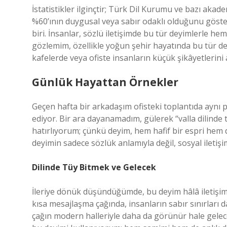
İstatistikler ilginçtir; Türk Dil Kurumu ve bazı akad
%60’ının duygusal veya sabır odaklı olduğunu göste
biri. İnsanlar, sözlü iletişimde bu tür deyimlerle h
gözlemim, özellikle yoğun şehir hayatında bu tür de
kafelerde veya ofiste insanların küçük şikâyetleri
Günlük Hayattan Örnekler
Geçen hafta bir arkadaşım ofisteki toplantıda aynı 
ediyor. Bir ara dayanamadım, gülerek “valla dilinde
hatırlıyorum; çünkü deyim, hem hafif bir espri hem
deyimin sadece sözlük anlamıyla değil, sosyal iletişi
Dilinde Tüy Bitmek ve Gelecek
İleriye dönük düşündüğümde, bu deyim hâlâ iletişimd
kısa mesajlaşma çağında, insanların sabır sınırları da
çağın modern halleriyle daha da görünür hale gelec