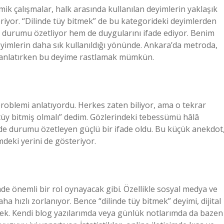
emik çalışmalar, halk arasında kullanılan deyimlerin yaklaşık
riyor. “Dilinde tüy bitmek” de bu kategorideki deyimlerden
em durumu özetliyor hem de duygularını ifade ediyor. Benim
yimlerin daha sık kullanıldığı yönünde. Ankara’da metroda,
ni anlatırken bu deyime rastlamak mümkün.
problemi anlatıyordu. Herkes zaten biliyor, ama o tekrar
 tüy bitmiş olmalı” dedim. Gözlerindeki tebessümü hâlâ
 de durumu özetleyen güçlü bir ifade oldu. Bu küçük anekdot
mdeki yerini de gösteriyor.
e önemli bir rol oynayacak gibi. Özellikle sosyal medya ve
ha hızlı zorlanıyor. Bence “dilinde tüy bitmek” deyimi, dijital
ek. Kendi blog yazılarımda veya günlük notlarımda da bazen