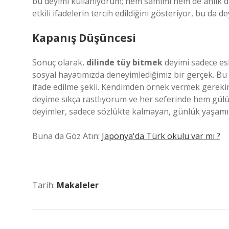
bu deyimi kullanıyorum; hem samimi hem de anlık duyg
etkili ifadelerin tercih edildiğini gösteriyor, bu da
Kapanış Düşüncesi
Sonuç olarak,
dilinde tüy bitmek
deyimi sadece esk
sosyal hayatımızda deneyimlediğimiz bir gerçek. Bu d
ifade edilme şekli. Kendimden örnek vermek gerekirs
deyime sıkça rastlıyorum ve her seferinde hem gül
deyimler, sadece sözlükte kalmayan, günlük yaşamın
Buna da Göz Atın:
Japonya'da Türk okulu var mı ?
Tarih:
Makaleler