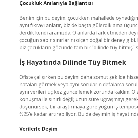
Çocukluk Anılarıyla Bağlantısı
Benim için bu deyim, çocukken mahallede oynadığım
aynı fıkrayı anlatır, biz de başta gülerdik ama üçün
derdik kendi aramızda. O anlarda fark etmeden dey
çocuğun sabır sınırlarını ölçen doğal bir deney gibi.
biz çocukların gözünde tam bir “dilinde tüy bitmiş”
İş Hayatında Dilinde Tüy Bitmek
Ofiste çalışırken bu deyimi daha somut şekilde hiss
hataları görmek veya aynı soruların defalarca sorulm
aynı verileri üç kez güncellemek zorunda kaldım. O 
konuşma ile sınırlı değil; uzun süre uğraşmayı gerekt
düşünürsek, bir araştırmaya göre yoğun iş temposu 
%25’e kadar artırabiliyor. Bu da deyimin iş hayatın
Verilerle Deyim