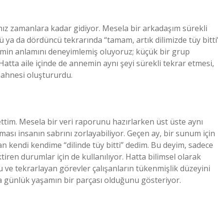
ız zamanlara kadar gidiyor. Mesela bir arkadaşım sürekli
cü ya da dördüncü tekrarında “tamam, artık dilimizde tüy bitti
imin anlamını deneyimlemiş oluyoruz; küçük bir grup
 Hatta aile içinde de annemin aynı şeyi sürekli tekrar etmesi,
 sahnesi oluştururdu.
ettim. Mesela bir veri raporunu hazırlarken üst üste aynı
ası insanın sabrını zorlayabiliyor. Geçen ay, bir sunum için
an kendi kendime “dilinde tüy bitti” dedim. Bu deyim, sadece
iren durumlar için de kullanılıyor. Hatta bilimsel olarak
ve tekrarlayan görevler çalışanların tükenmişlik düzeyini
da günlük yaşamın bir parçası olduğunu gösteriyor.