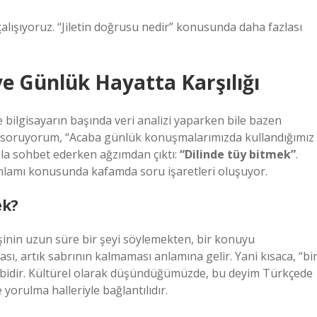
alışıyoruz. “Jiletin doğrusu nedir” konusunda daha fazlası
e Günlük Hayatta Karşılığı
te bilgisayarın başında veri analizi yaparken bile bazen
me soruyorum, “Acaba günlük konuşmalarımızda kullandığımız
aşla sohbet ederken ağzımdan çıktı:
“Dilinde tüy bitmek”
.
anlamı konusunda kafamda soru işaretleri oluşuyor.
ek?
kişinin uzun süre bir şeyi söylemekten, bir konuyu
, artık sabrının kalmaması anlamına gelir. Yani kısaca, “bi
bidir. Kültürel olarak düşündüğümüzde, bu deyim Türkçede
 yorulma halleriyle bağlantılıdır.