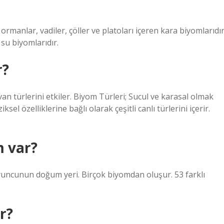
 ormanlar, vadiler, çöller ve platoları içeren kara biyomlarıdır
 su biyomlarıdır.
r?
n türlerini etkiler. Biyom Türleri; Sucul ve karasal olmak
ksel özelliklerine bağlı olarak çeşitli canlı türlerini içerir.
m var?
yuncunun doğum yeri. Birçok biyomdan oluşur. 53 farklı
r?