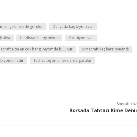
m en çok nerede görülür
Dünyada kaç biyom var
ğrafya
Hindistan hangi biyom
Kaç biyom var
ecraft altın en çok hangi biyomda bulunur
Minecraft kaç kere oynandı
 biyomu nedir
Tatlı su biyomu nerelerde görülür
Sonraki Yaz
Borsada Tahtacı Kime Deni