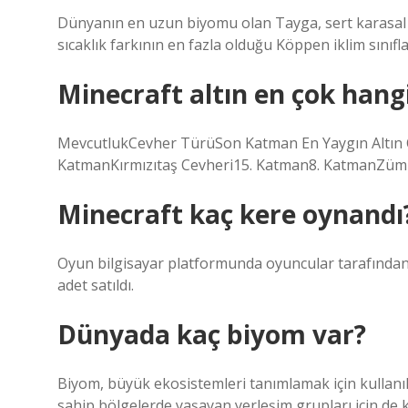
Dünyanın en uzun biyomu olan Tayga, sert karasal i
sıcaklık farkının en fazla olduğu Köppen iklim sınıf
Minecraft altın en çok han
MevcutlukCevher TürüSon Katman En Yaygın Altın 
KatmanKırmızıtaş Cevheri15. Katman8. KatmanZümr
Minecraft kaç kere oynandı
Oyun bilgisayar platformunda oyuncular tarafından 
adet satıldı.
Dünyada kaç biyom var?
Biyom, büyük ekosistemleri tanımlamak için kullanılan
sahip bölgelerde yaşayan yerleşim grupları için de 