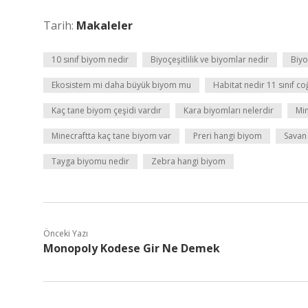
Tarih:
Makaleler
10 sınıf biyom nedir
Biyoçeşitlilik ve biyomlar nedir
Biyo
Ekosistem mi daha büyük biyom mu
Habitat nedir 11 sınıf co
Kaç tane biyom çeşidi vardır
Kara biyomları nelerdir
Min
Minecraftta kaç tane biyom var
Preri hangi biyom
Savan
Tayga biyomu nedir
Zebra hangi biyom
Önceki Yazı
Monopoly Kodese Gir Ne Demek