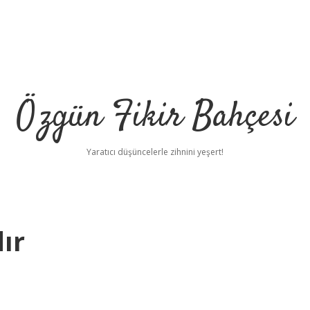
Özgün Fikir Bahçesi
Yaratıcı düşüncelerle zihnini yeşert!
ır