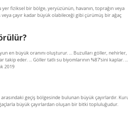
 Bu yer fiziksel bir bölge, yeryüzünün, havanın, toprağın veya
us veya çayır kadar büyük olabileceği gibi çürümüş bir ağaç
örülür?
yun en büyük oranını oluşturur. … Buzulları göller, nehirler,
ar takip eder. … Göller tatlı su biyomlarının %87’sini kaplar. …
cak 2019
r arasındaki geçiş bölgesinde bulunan büyük çayırlardır. Kur
çlarla büyük çayırlardan oluşan bir bitki topluluğudur.