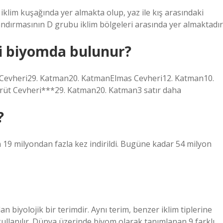
klim kuşağında yer almakta olup, yaz ile kış arasındaki
landırmasının D grubu iklim bölgeleri arasında yer almaktadır
gi biyomda bulunur?
Cevheri29. Katman20. KatmanElmas Cevheri12. Katman10.
üt Cevheri***29. Katman20. Katman3 satır daha
?
19 milyondan fazla kez indirildi. Bugüne kadar 54 milyon
 biyolojik bir terimdir. Aynı terim, benzer iklim tiplerine
kullanılır. Dünya üzerinde biyom olarak tanımlanan 9 farklı