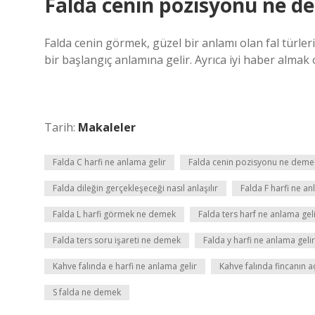
Falda cenin pozisyonu ne d
Falda cenin görmek, güzel bir anlamı olan fal türle
bir başlangıç ​​anlamına gelir. Ayrıca iyi haber almak
Tarih:
Makaleler
Falda C harfi ne anlama gelir
Falda cenin pozisyonu ne deme
Falda dileğin gerçekleşeceği nasıl anlaşılır
Falda F harfi ne an
Falda L harfi görmek ne demek
Falda ters harf ne anlama gel
Falda ters soru işareti ne demek
Falda y harfi ne anlama gelir
Kahve falında e harfi ne anlama gelir
Kahve falında fincanın 
S falda ne demek