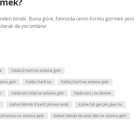
emek?
rinden biridir. Buna göre, falınızda cenin formu görmek yeni
 olarak da yorumlanır.
k
Falda D harfi ne anlama gelir
lama gelir
Falda i harfi ne
Falda J harfi ne anlama gelir
ir
Falda ters hilal ne anlama gelir
Falda ters i ne demek
Kahve falinde V harfi çıkması nedir
Kahve falı gerçek çıkar mı
açılmaması ne anlama gelir
Kahve falında fincanın dibi ne anlama gelir