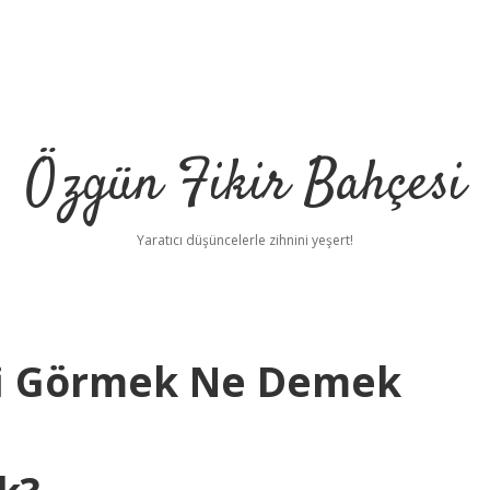
Özgün Fikir Bahçesi
Yaratıcı düşüncelerle zihnini yeşert!
rfi Görmek Ne Demek