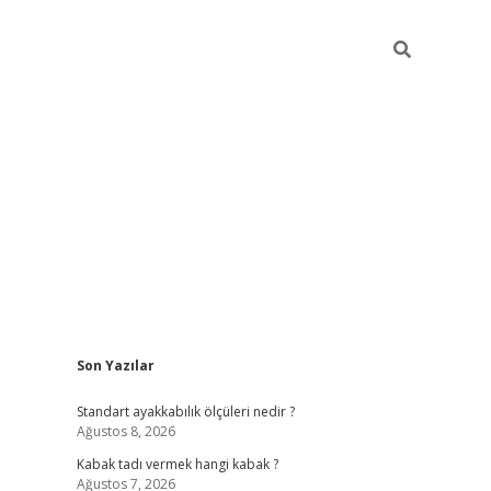
Sidebar
Son Yazılar
hiltonbet
Standart ayakkabılık ölçüleri nedir ?
Ağustos 8, 2026
Kabak tadı vermek hangi kabak ?
Ağustos 7, 2026