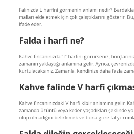
Falınızda L harfini görmenin anlamı nedir? Bardaklarl
malları elde etmek için çok çalıştıklarını gösterir.
ifade eder.
Falda i harfi ne?
Kahve fincanınızda “I” harfini görürseniz, borçlarınız 
zamanın yaklaştığı anlamına gelir. Ayrıca, çevreniz
kurtulacaksınız. Zamanla, kendinize daha fazla zam
Kahve falinde V harfi çıkmas
Kahve fincanınızdaki V harfi kibir anlamına gelir. Ka
zamanda üzüntü veya keder yaşadıkları şeklinde yorum
olup olmadığını belirlemek ve buna göre fal yoru
Falda dileğin gerçekleşeceği 