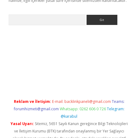
halinde, ilgili içerikler yasal süre içerisinde sitemizden kaldırılacaktır.
Arama
et
Reklam ve İletişim:
E-mail:
backlinkpaneli@gmail.com
Teams:
forumhizmeti@gmail.com
Whatsapp: 0262 606 0 726
Telegram:
@karabul
Yasal Uyarı:
Sitemiz, 5651 Sayılı Kanun gereğince Bilgi Teknolojileri
ve İletişim Kurumu (BTK) tarafından onaylanmış bir Yer Sağlayıcı