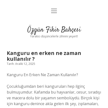
menüyü
Anasayfa
aç
Gizlilik Politikası
Özgün Fikir Bahçesi
Yasal Uyarı
Yaratıcı düşüncelerle zihnini yeşert!
Hakkımızda
Kanguru en erken ne zaman
kullanılır ?
Tarih: Aralık 12, 2025
Kanguru En Erken Ne Zaman Kullanılır?
Çocukluğumdan beri kanguruları hep ilginç
bulmuşumdur. Kafamda bu hayvanlar, cesur, sıradışı
ve macera dolu bir yaşamın sembolüydü. Birçok kişi
için kanguru denince akla gelen ilk şey, zıplamaları,