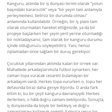
Kanguru, aslında bir iş dünyası terimi olarak “yolun
başındaki kararsızlık” veya “bir şeyin tam anlamıyla
yerleşmemesi, belirsiz bir durumda olması”
anlamında kullanılabilir. Örneğin, bir iş planı tam
olarak oturmadan hareket ettiğinizde, ya da bir
projeye başlarken her şeyin yerli yerine oturmadığı
bir noktadaysanız, tam olarak bir kanguru durumu
içinde olduğunuzu söyleyebiliriz. Yani, henüz
zıplamadan önce sağlam bir duruş gerekiyor.
Çocukluk yıllarımdan aklımda kalan bir örnek var.
Mahallede arkadaşlarımızla futbol oynarken, her
zaman topa vuracak cesareti bulamayan bir
arkadaşım vardı. Herkes topa vururken o, topu her
defasında biraz daha geriye itiyordu. O anda fark
ettim ki, bu bir çeşit kanguru davranışıydı. Herkes
ilerlerken, o hâlâ doğru zamanı bekliyordu. Sonuçta,
iş dünyasında da böyle bir bekleyiş ve doğru
zamanlamayı kollamak önemli. Yalnızca cesur bir