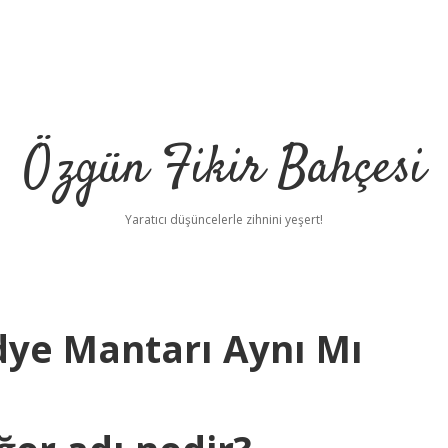
Özgün Fikir Bahçesi
Yaratıcı düşüncelerle zihnini yeşert!
dye Mantarı Aynı Mı