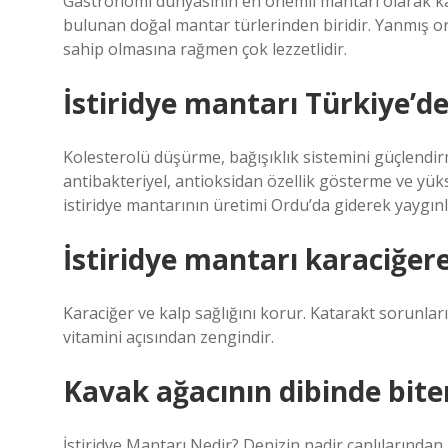
Gastronomi dünyasının en önemli mantarı olarak kab
bulunan doğal mantar türlerinden biridir. Yanmış o
sahip olmasına rağmen çok lezzetlidir.
İstiridye mantarı Türkiye’de
Kolesterolü düşürme, bağışıklık sistemini güçlendir
antibakteriyel, antioksidan özellik gösterme ve yüks
istiridye mantarının üretimi Ordu’da giderek yaygınl
İstiridye mantarı karaciğere 
Karaciğer ve kalp sağlığını korur. Katarakt sorunları
vitamini açısından zengindir.
Kavak ağacının dibinde bit
İstiridye Mantarı Nedir? Denizin nadir canlılarından 