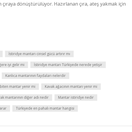
 çıraya dönüştürülüyor. Hazırlanan çıra, ateş yakmak için
İstiridye mantarı cinsel gücü artırır mı
ere iyi gelir mi
İstiridye mantarı Türkiyede nerede yetişir
Kanlıca mantarının faydaları nelerdir
biten mantar yenir mi
Kavak ağacının mantarı yenir mi
ak mantarının diğer adı nedir
Mantar istiridye nedir
arar
Türkiyede en pahalı mantar hangisi