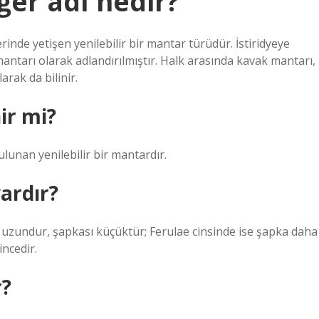
ğer adı nedir?
rinde yetişen yenilebilir bir mantar türüdür. İstiridyeye
tarı olarak adlandırılmıştır. Halk arasında kavak mantarı,
rak da bilinir.
ir mi?
unan yenilebilir bir mantardır.
vardır?
 ve uzundur, şapkası küçüktür; Ferulae cinsinde ise şapka daha
incedir.
r?