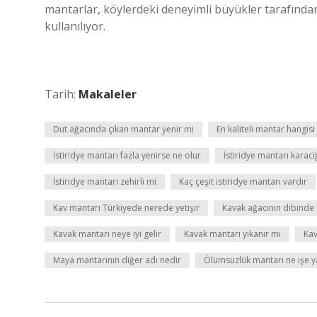
mantarlar, köylerdeki deneyimli büyükler tarafından
kullanılıyor.
Tarih:
Makaleler
Dut ağacında çıkan mantar yenir mi
En kaliteli mantar hangisi
İstiridye mantarı fazla yenirse ne olur
İstiridye mantarı karaciğ
İstiridye mantarı zehirli mi
Kaç çeşit istiridye mantarı vardır
Kav mantarı Türkiyede nerede yetişir
Kavak ağacının dibinde 
Kavak mantarı neye iyi gelir
Kavak mantarı yıkanır mı
Kav
Maya mantarının diğer adı nedir
Ölümsüzlük mantarı ne işe y