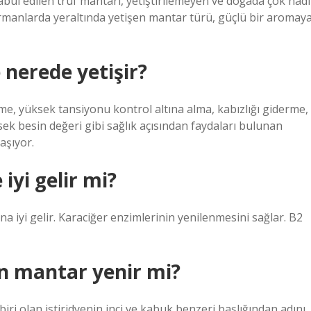
ul edilen trüf mantarı, yetiştirilemeyen ve doğada çok nadi
rmanlarda yeraltında yetişen mantar türü, güçlü bir aromay
 nerede yetişir?
me, yüksek tansiyonu kontrol altına alma, kabızlığı giderme,
ek besin değeri gibi sağlık açısından faydaları bulunan
aşıyor.
iyi gelir mi?
na iyi gelir. Karaciğer enzimlerinin yenilenmesini sağlar. B2
en mantar yenir mi?
biri olan istiridyenin inci ve kabuk benzeri başlığından adını