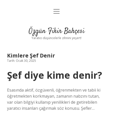
menüyü
Anasayfa
aç
Gizlilik Politikası
Özgün Fikir Bahçesi
Yasal Uyarı
Yaratıcı düşüncelerle zihnini yeşert!
Hakkımızda
Kimlere Şef Denir
Tarih: Ocak 30, 2025
Şef diye kime denir?
Esasında aktif, özgüvenli, öğrenmekten ve tabii ki
öğretmekten korkmayan, zamanın nabzını tutan,
var olan bilgiyi kullanıp yenilikleri de getirebilen
yaratıcı insanları çağırmak söz konusu. Şefler…