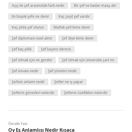
Aşçı ile şef arasındaki fark nedir
Bir şef ne kadar maaş alır
En büyük şefe ne denir
Kaç çeşit şef vardır
Kaç yılda şef olunur
Mutfak şefi kime denir
Şef diploması nasıl alınır
Şef diye kime denir
Şef kaç yıllık
Şef kaçıncı derece
Şef olmak için ne gerekir
Şef olmak için üniversite şart mı
Şef ünvanı nedir
Şef yönetici midir
Şefinin anlamı nedir
Şefler ne iş yapar
Şeflerin görevleri nelerdir
Şeflerin özellikleri nelerdir
Önceki Yazı
Oy Eş Anlamlısı Nedir Kısaca