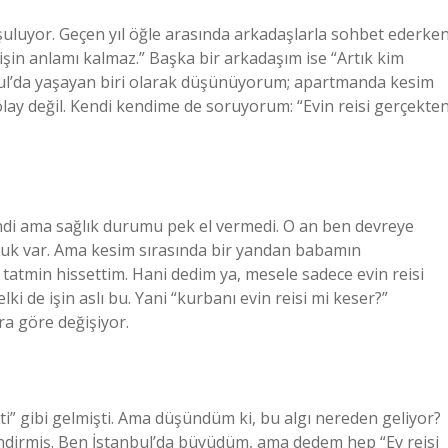
şuluyor. Geçen yıl öğle arasında arkadaşlarla sohbet ederke
işin anlamı kalmaz.” Başka bir arkadaşım ise “Artık kim
nbul’da yaşayan biri olarak düşünüyorum; apartmanda kesim
olay değil. Kendi kendime de soruyorum: “Evin reisi gerçekte
i ama sağlık durumu pek el vermedi. O an ben devreye
uk var. Ama kesim sırasında bir yandan babamın
r tatmin hissettim. Hani dedim ya, mesele sadece evin reisi
 de işin aslı bu. Yani “kurbanı evin reisi mi keser?”
ra göre değişiyor.
esti” gibi gelmişti. Ama düşündüm ki, bu algı nereden geliyor?
lendirmiş. Ben İstanbul’da büyüdüm, ama dedem hep “Ev reisi