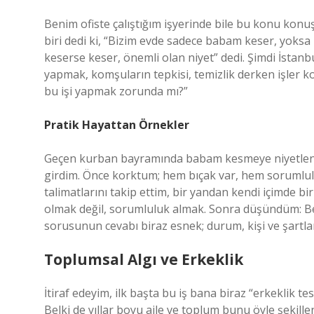
Benim ofiste çalıştığım işyerinde bile bu konu konu
biri dedi ki, “Bizim evde sadece babam keser, yoksa 
keserse keser, önemli olan niyet” dedi. Şimdi İsta
yapmak, komşuların tepkisi, temizlik derken işler k
bu işi yapmak zorunda mı?”
Pratik Hayattan Örnekler
Geçen kurban bayramında babam kesmeye niyetlend
girdim. Önce korktum; hem bıçak var, hem sorumlul
talimatlarını takip ettim, bir yandan kendi içimde bi
olmak değil, sorumluluk almak. Sonra düşündüm: Belki
sorusunun cevabı biraz esnek; durum, kişi ve şartla
Toplumsal Algı ve Erkeklik
İtiraf edeyim, ilk başta bu iş bana biraz “erkeklik t
Belki de yıllar boyu aile ve toplum bunu öyle şekil