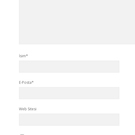
İsim*
E-Posta*
Web Sitesi