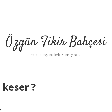
Özgün Fikir Bahçesi
Yaratıcı düşüncelerle zihnini yeşert!
 keser ?
?