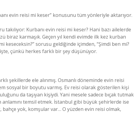
banı evin reisi mi keser” konusunu tüm yönleriyle aktarıyor.
 takılıyor: Kurbanı evin reisi mi keser? Hani bazı ailelerde
özü biraz karmaşık. Geçen yıl kendi evimde ilk kez kurban
mi keseceksin?” sorusu geldiğinde içimden, “Şimdi ben mi?
te, çünkü herkes farklı bir şey düşünüyor.
rklı şekillerde ele alınmış. Osmanlı döneminde evin reisi
m sosyal bir boyutu varmış. Ev reisi olarak gösterilen kişi
uluğunu da taşıyan kişiydi. Yani mesele sadece bıçak tutmak
 anlamını temsil etmek. İstanbul gibi büyük şehirlerde ise
or, bahçe yok, komşular var… O yüzden evin reisi olmak,