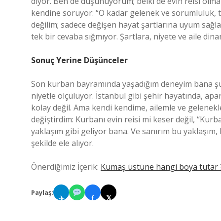
diyor. Ben de düşünüyorum; belki de evin reisi olm
kendine soruyor: “O kadar gelenek ve sorumluluk
değilim; sadece değişen hayat şartlarına uyum sağla
tek bir cevaba sığmıyor. Şartlara, niyete ve aile din
Sonuç Yerine Düşünceler
Son kurban bayramında yaşadığım deneyim bana şunu
niyetle ölçülüyor. İstanbul gibi şehir hayatında, a
kolay değil. Ama kendi kendime, ailemle ve gelenek
değiştirdim: Kurbanı evin reisi mi keser değil, “Kur
yaklaşım gibi geliyor bana. Ve sanırım bu yaklaşım
şekilde ele alıyor.
Önerdiğimiz İçerik:
Kumaş üstüne hangi boya tutar 
Paylaş:
✈
f
𝕏