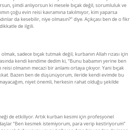
sun, şimdi anlıyorsun ki mesele bıçak değil, sorumluluk ve
arımın çoğu evin reisi kavramına takılmıyor, kim yaparsa
adınlar da kesebilir, niye olmasın?” diye. Açıkçası ben de o fikr
ikkatle de ilgili.
lmak, sadece bıçak tutmak değil, kurbanın Allah rızası için
sırasında kendi kendime dedim ki, “Bunu babamın yerine ben
eisi olmanın mecazi bir anlamı ortaya çıkıyor. Yani bıçak
dikkat. Bazen ben de düşünüyorum, ileride kendi evimde bu
amayacağım, niyet önemli, herkesin rahat olduğu şekilde
eği de etkiliyor. Artık kurban kesimi için profesyonel
kadaşlar “Ben kesmek istemiyorum, para verip kestiriyorum”