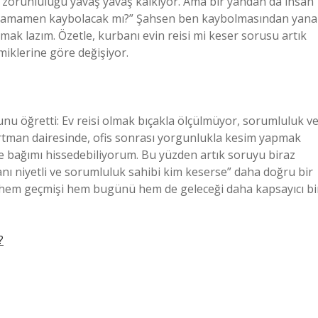
a zorunluluğu yavaş yavaş kalkıyor. Ama bir yandan da insan
, tamamen kaybolacak mı?” Şahsen ben kaybolmasından yana
mak lazım. Özetle, kurbanı evin reisi mi keser sorusu artık
amiklerine göre değişiyor.
 öğretti: Ev reisi olmak bıçakla ölçülmüyor, sorumluluk v
partman dairesinde, ofis sonrası yorgunlukla kesim yapmak
le bağımı hissedebiliyorum. Bu yüzden artık soruyu biraz
banı niyetli ve sorumluluk sahibi kim keserse” daha doğru bir
, hem geçmişi hem bugünü hem de geleceği daha kapsayıcı bi
?