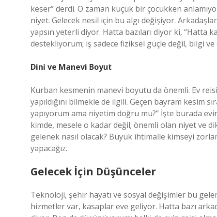
keser” derdi. O zaman küçük bir çocukken anlamıyor
niyet. Gelecek nesil için bu algı değişiyor. Arkadaşl
yapsın yeterli diyor. Hatta bazıları diyor ki, “Hatta k
destekliyorum; iş sadece fiziksel güçle değil, bilgi ve d
Dini ve Manevi Boyut
Kurban kesmenin manevi boyutu da önemli. Ev reisi o
yapıldığını bilmekle de ilgili. Geçen bayram kesim 
yapıyorum ama niyetim doğru mu?” İşte burada evin r
kimde, mesele o kadar değil; önemli olan niyet ve 
gelenek nasıl olacak? Büyük ihtimalle kimseyi zorl
yapacağız.
Gelecek İçin Düşünceler
Teknoloji, şehir hayatı ve sosyal değişimler bu gelen
hizmetler var, kasaplar eve geliyor. Hatta bazı ar