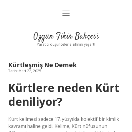
menüyü
Anasayfa
aç
Gizlilik Politikası
Özgün Fikir Bahçesi
Yasal Uyarı
Yaratıcı düşüncelerle zihnini yeşert!
Hakkımızda
Kürtleşmiş Ne Demek
Tarih: Mart 22, 2025
Kürtlere neden Kürt
deniliyor?
Kürt kelimesi sadece 17. yüzyılda kolektif bir kimlik
kavramı haline geldi. Kelime, Kürt nüfusunun