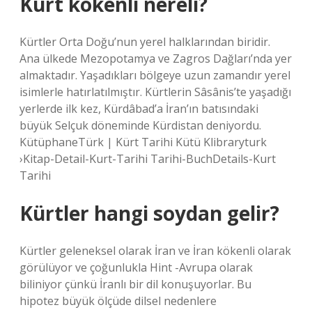
Kürt kökenli nereli?
Kürtler Orta Doğu’nun yerel halklarından biridir.
Ana ülkede Mezopotamya ve Zagros Dağları’nda yer
almaktadır. Yaşadıkları bölgeye uzun zamandır yerel
isimlerle hatırlatılmıştır. Kürtlerin Sâsânis’te yaşadığı
yerlerde ilk kez, Kürdâbad’a İran’ın batısındaki
büyük Selçuk döneminde Kürdistan deniyordu.
KütüphaneTürk | Kürt Tarihi Kütü Klibraryturk
›Kitap-Detail-Kurt-Tarihi Tarihi-BuchDetails-Kurt
Tarihi
Kürtler hangi soydan gelir?
Kürtler geleneksel olarak İran ve İran kökenli olarak
görülüyor ve çoğunlukla Hint -Avrupa olarak
biliniyor çünkü İranlı bir dil konuşuyorlar. Bu
hipotez büyük ölçüde dilsel nedenlere