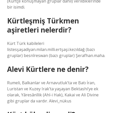
(Kürtçe konuşmayan gruplar dahil) verildiklerinde
bir isimdi.
Kürtleşmiş Türkmen
aşiretleri nelerdir?
Kürt Türk kabileleri
listesşaşadiyan.milan.milli.ertşaşi.kezıldağ (bazı
gruplar) besnîreswan (bazı gruplar) Şerafhan.maha.
Alevi Kürtlere ne denir?
Rumeli, Balkanlar ve Arnavutluk’ta ve Batı İran,
Luristan ve Kuzey Irak’ta yaşayan Bektashi’ye ek
olarak, Yâresânîlik (Ahl-i Hak), Kakai ve Ali Divine
gibi gruplar da vardır. Alevi_nükus