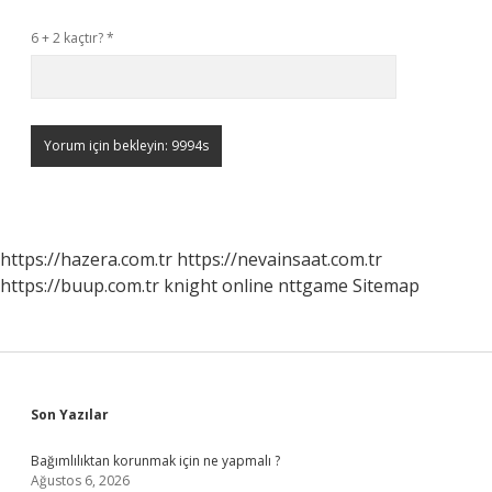
6 + 2 kaçtır?
*
https://hazera.com.tr
https://nevainsaat.com.tr
https://buup.com.tr
knight online
nttgame
Sitemap
Sidebar
Son Yazılar
Bağımlılıktan korunmak için ne yapmalı ?
Ağustos 6, 2026