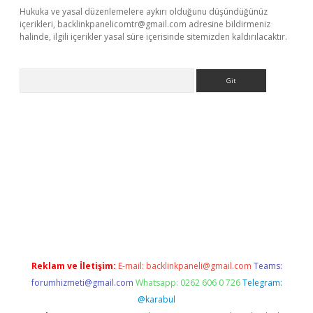
Hukuka ve yasal düzenlemelere aykırı olduğunu düşündüğünüz
içerikleri,
backlinkpanelicomtr@gmail.com
adresine bildirmeniz
halinde, ilgili içerikler yasal süre içerisinde sitemizden kaldırılacaktır.
Arama
iltonbet
Reklam ve İletişim:
E-mail:
backlinkpaneli@gmail.com
Teams:
forumhizmeti@gmail.com
Whatsapp: 0262 606 0 726
Telegram:
@karabul