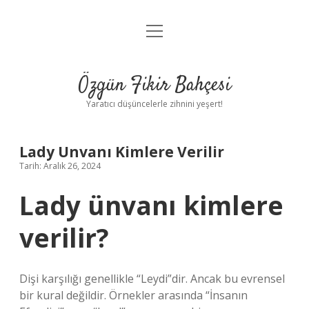
menüyü
Anasayfa
aç
Gizlilik Politikası
Özgün Fikir Bahçesi
Yasal Uyarı
Yaratıcı düşüncelerle zihnini yeşert!
Hakkımızda
Lady Unvanı Kimlere Verilir
Tarih: Aralık 26, 2024
Lady ünvanı kimlere
verilir?
Dişi karşılığı genellikle “Leydi”dir. Ancak bu evrensel
bir kural değildir. Örnekler arasında “İnsanın