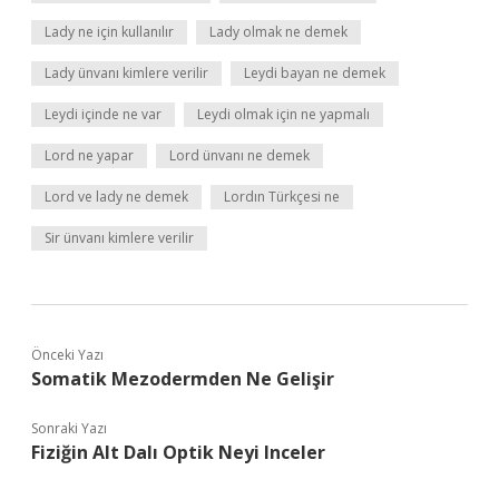
Lady ne için kullanılır
Lady olmak ne demek
Lady ünvanı kimlere verilir
Leydi bayan ne demek
Leydi içinde ne var
Leydi olmak için ne yapmalı
Lord ne yapar
Lord ünvanı ne demek
Lord ve lady ne demek
Lordın Türkçesi ne
Sir ünvanı kimlere verilir
Önceki Yazı
Somatik Mezodermden Ne Gelişir
Sonraki Yazı
Fiziğin Alt Dalı Optik Neyi Inceler