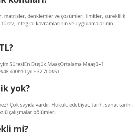
matrisler, denklemler ve çözümleri, limitler, süreklilik,
it, türev, integral kavramlarının ve uygulamalarının
 TL?
neyim SüresiEn Düşük MaaşOrtalama Maaş0–1
0₺48.400₺10 yıl +32.700₺51.
ik yok?
ez? Çok sayıda vardır. Hukuk, edebiyat, tarih, sanat tarihi,
sözlü çalışmalar bölümleri.
kli mi?