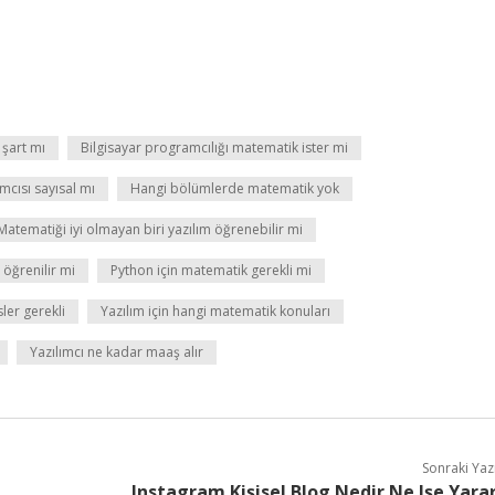
 şart mı
Bilgisayar programcılığı matematik ister mi
mcısı sayısal mı
Hangi bölümlerde matematik yok
Matematiği iyi olmayan biri yazılım öğrenebilir mi
 öğrenilir mi
Python için matematik gerekli mi
sler gerekli
Yazılım için hangi matematik konuları
Yazılımcı ne kadar maaş alır
Sonraki Yaz
Instagram Kişisel Blog Nedir Ne Işe Yara