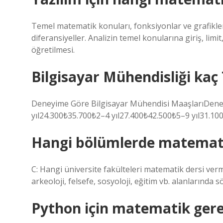
Temel matematik konuları, fonksiyonlar ve grafikler, 
diferansiyeller. Analizin temel konularına giriş, lim
öğretilmesi.
Bilgisayar Mühendisliği kaç
Deneyime Göre Bilgisayar Mühendisi MaaşlarıDe
yıl24.300₺35.700₺2–4 yıl27.400₺42.500₺5–9 yıl31.10
Hangi bölümlerde matemat
C: Hangi üniversite fakülteleri matematik dersi verm
arkeoloji, felsefe, sosyoloji, eğitim vb. alanlarında 
Python için matematik gere