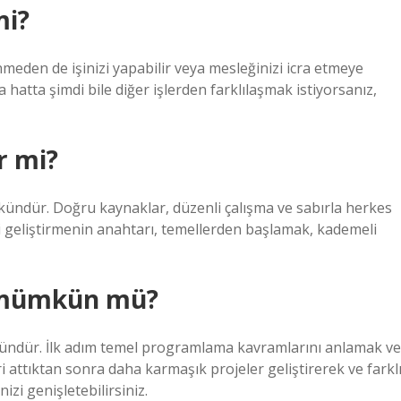
mi?
nmeden de işinizi yapabilir veya mesleğinizi icra etmeye
hatta şimdi bile diğer işlerden farklılaşmak istiyorsanız,
r mi?
ündür. Doğru kaynaklar, düzenli çalışma ve sabırla herkes
ni geliştirmenin anahtarı, temellerden başlamak, kademeli
k mümkün mü?
dür. İlk adım temel programlama kavramlarını anlamak ve
 attıktan sonra daha karmaşık projeler geliştirerek ve farkl
zi genişletebilirsiniz.