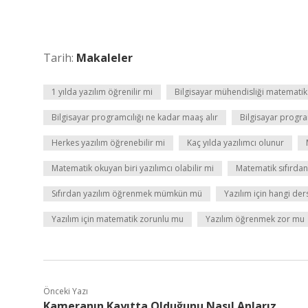
Tarih:
Makaleler
1 yılda yazılım öğrenilir mi
Bilgisayar mühendisliği matematik
Bilgisayar programcılığı ne kadar maaş alır
Bilgisayar progra
Herkes yazılım öğrenebilir mi
Kaç yılda yazılımcı olunur
Matematik okuyan biri yazılımcı olabilir mi
Matematik sıfırdan
Sıfırdan yazılım öğrenmek mümkün mü
Yazılım için hangi der
Yazılım için matematik zorunlu mu
Yazılım öğrenmek zor mu
Önceki Yazı
Kameranın Kayıtta Olduğunu Nasıl Anlarız