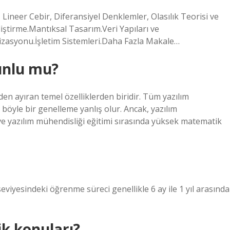
 Lineer Cebir, Diferansiyel Denklemler, Olasılık Teorisi ve
iştirme.Mantıksal Tasarım.Veri Yapıları ve
zasyonu.İşletim Sistemleri.Daha Fazla Makale…
unlu mu?
den ayıran temel özelliklerden biridir. Tüm yazılım
 böyle bir genelleme yanlış olur. Ancak, yazılım
 ve yazılım mühendisliği eğitimi sırasında yüksek matematik
seviyesindeki öğrenme süreci genellikle 6 ay ile 1 yıl arasında
k konuları?