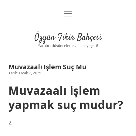
menüyü
Anasayfa
aç
Gizlilik Politikası
Özgün Fikir Bahçesi
Yasal Uyarı
Yaratıcı düşüncelerle zihnini yeşert!
Hakkımızda
Muvazaalı Işlem Suç Mu
Tarih: Ocak 7, 2025
Muvazaalı işlem
yapmak suç mudur?
2.