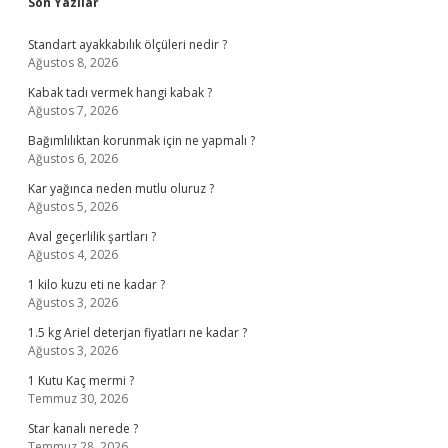
Sidebar
Son Yazılar
Standart ayakkabılık ölçüleri nedir ?
Ağustos 8, 2026
Kabak tadı vermek hangi kabak ?
Ağustos 7, 2026
Bağımlılıktan korunmak için ne yapmalı ?
Ağustos 6, 2026
Kar yağınca neden mutlu oluruz ?
Ağustos 5, 2026
Aval geçerlilik şartları ?
Ağustos 4, 2026
1 kilo kuzu eti ne kadar ?
Ağustos 3, 2026
1.5 kg Ariel deterjan fiyatları ne kadar ?
Ağustos 3, 2026
1 Kutu Kaç mermi ?
Temmuz 30, 2026
Star kanalı nerede ?
Temmuz 28, 2026