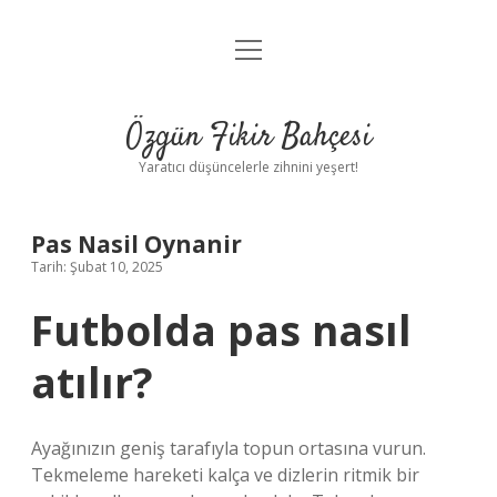
menüyü
Anasayfa
aç
Gizlilik Politikası
Özgün Fikir Bahçesi
Yasal Uyarı
Yaratıcı düşüncelerle zihnini yeşert!
Hakkımızda
Pas Nasil Oynanir
Tarih: Şubat 10, 2025
Futbolda pas nasıl
atılır?
Ayağınızın geniş tarafıyla topun ortasına vurun.
Tekmeleme hareketi kalça ve dizlerin ritmik bir