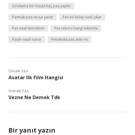
Ortalama bir maçta kaç pas yapılır
Parmak pas ne işe yarar
Pas en kolay nasıl çıkar
Pas nasıl temizlenir
Pas rekoru hangi takımda
Pasör nasıl oynar
Penaltıda pas atılır mı
Önceki Yazı
Avatar Ilk Film Hangisi
Sonraki Yazı
Vezne Ne Demek Tdk
Bir yanıt yazın