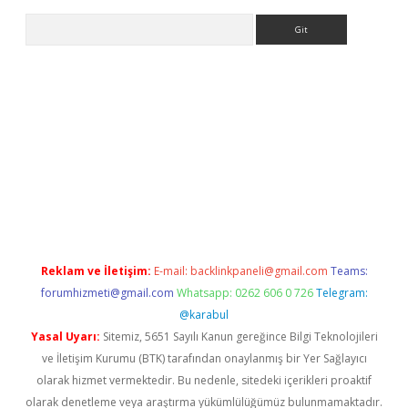
Arama
ltonbet
Reklam ve İletişim:
E-mail:
backlinkpaneli@gmail.com
Teams:
forumhizmeti@gmail.com
Whatsapp: 0262 606 0 726
Telegram:
@karabul
Yasal Uyarı:
Sitemiz, 5651 Sayılı Kanun gereğince Bilgi Teknolojileri
ve İletişim Kurumu (BTK) tarafından onaylanmış bir Yer Sağlayıcı
olarak hizmet vermektedir. Bu nedenle, sitedeki içerikleri proaktif
olarak denetleme veya araştırma yükümlülüğümüz bulunmamaktadır.