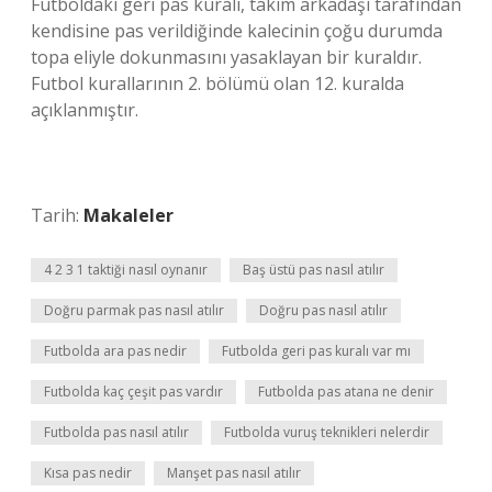
Futboldaki geri pas kuralı, takım arkadaşı tarafından
kendisine pas verildiğinde kalecinin çoğu durumda
topa eliyle dokunmasını yasaklayan bir kuraldır.
Futbol kurallarının 2. bölümü olan 12. kuralda
açıklanmıştır.
Tarih:
Makaleler
4 2 3 1 taktiği nasıl oynanır
Baş üstü pas nasıl atılır
Doğru parmak pas nasıl atılır
Doğru pas nasıl atılır
Futbolda ara pas nedir
Futbolda geri pas kuralı var mı
Futbolda kaç çeşit pas vardır
Futbolda pas atana ne denir
Futbolda pas nasıl atılır
Futbolda vuruş teknikleri nelerdir
Kısa pas nedir
Manşet pas nasıl atılır