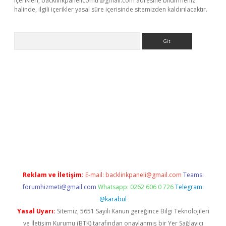
içerikleri,
backlinkpanelicomtr@gmail.com
adresine bildirmeniz
halinde, ilgili içerikler yasal süre içerisinde sitemizden kaldırılacaktır.
Arama
et
Reklam ve İletişim:
E-mail:
backlinkpaneli@gmail.com
Teams:
forumhizmeti@gmail.com
Whatsapp: 0262 606 0 726
Telegram:
@karabul
Yasal Uyarı:
Sitemiz, 5651 Sayılı Kanun gereğince Bilgi Teknolojileri
ve İletişim Kurumu (BTK) tarafından onaylanmış bir Yer Sağlayıcı