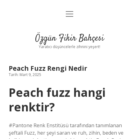
menüyü
Anasayfa
aç
Gizlilik Politikası
Özgün Fikir Bahçesi
Yasal Uyarı
Yaratıcı düşüncelerle zihnini yeşert!
Hakkımızda
Peach Fuzz Rengi Nedir
Tarih: Mart 9, 2025
Peach fuzz hangi
renktir?
#Pantone Renk Enstitüsü tarafından tanımlanan
şeftali Fuzz, her şeyi saran ve ruh, zihin, beden ve