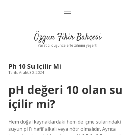
menüyü
Anasayfa
aç
Gizlilik Politikası
Özgün Fikir Bahçesi
Yasal Uyarı
Yaratıcı düşüncelerle zihnini yeşert!
Hakkımızda
Ph 10 Su Içilir Mi
Tarih: Aralık 30, 2024
pH değeri 10 olan su
içilir mi?
Hem doğal kaynaklardaki hem de içme sularındaki
suyun pH’ı hafif alkali veya nötr olmalıdır. Ayrıca