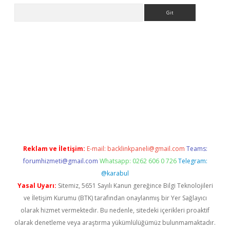
Arama
hiltonbet
Reklam ve İletişim:
E-mail:
backlinkpaneli@gmail.com
Teams:
forumhizmeti@gmail.com
Whatsapp: 0262 606 0 726
Telegram:
@karabul
Yasal Uyarı:
Sitemiz, 5651 Sayılı Kanun gereğince Bilgi Teknolojileri
ve İletişim Kurumu (BTK) tarafından onaylanmış bir Yer Sağlayıcı
olarak hizmet vermektedir. Bu nedenle, sitedeki içerikleri proaktif
olarak denetleme veya araştırma yükümlülüğümüz bulunmamaktadır.