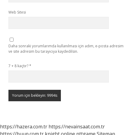
Web Sitesi
Daha sonraki yorumlarımda kullanılması için adım, e-posta adresim
ve site adresim bu tarayıcıya kaydedilsin.
7 + 8 kaçtır?
*
https://hazera.com.tr
https://nevainsaat.com.tr
https://buup.com.tr
knight online
nttgame
Sitemap