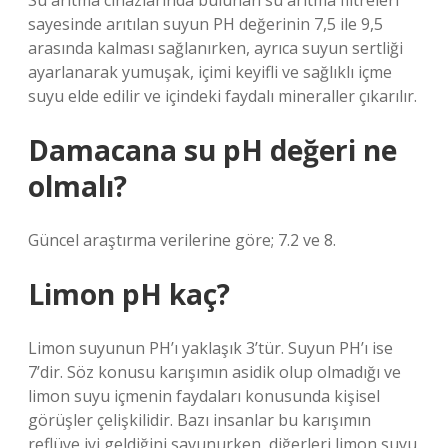
Su arıtma cihazlarında bulunan su arıtma filtreleri
sayesinde arıtılan suyun PH değerinin 7,5 ile 9,5
arasında kalması sağlanırken, ayrıca suyun sertliği
ayarlanarak yumuşak, içimi keyifli ve sağlıklı içme
suyu elde edilir ve içindeki faydalı mineraller çıkarılır.
Damacana su pH değeri ne
olmalı?
Güncel araştırma verilerine göre; 7.2 ve 8.
Limon pH kaç?
Limon suyunun PH’ı yaklaşık 3’tür. Suyun PH’ı ise
7’dir. Söz konusu karışımın asidik olup olmadığı ve
limon suyu içmenin faydaları konusunda kişisel
görüşler çelişkilidir. Bazı insanlar bu karışımın
reflüye iyi geldiğini savunurken, diğerleri limon suyu