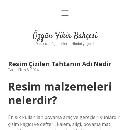
menüyü
Anasayfa
aç
Gizlilik Politikası
Özgün Fikir Bahçesi
Yasal Uyarı
Yaratıcı düşüncelerle zihnini yeşert!
Hakkımızda
Resim Çizilen Tahtanın Adı Nedir
Tarih: Ekim 8, 2024
Resim malzemeleri
nelerdir?
En sık kullanılan boyama araç ve gereçleri şunlardır:
çizim kağıdı ve defteri, kalem, silgi, boyama matı,