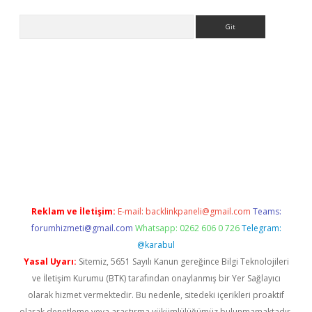
Arama
iltonbet
Reklam ve İletişim:
E-mail:
backlinkpaneli@gmail.com
Teams:
forumhizmeti@gmail.com
Whatsapp: 0262 606 0 726
Telegram:
@karabul
Yasal Uyarı:
Sitemiz, 5651 Sayılı Kanun gereğince Bilgi Teknolojileri
ve İletişim Kurumu (BTK) tarafından onaylanmış bir Yer Sağlayıcı
olarak hizmet vermektedir. Bu nedenle, sitedeki içerikleri proaktif
olarak denetleme veya araştırma yükümlülüğümüz bulunmamaktadır.