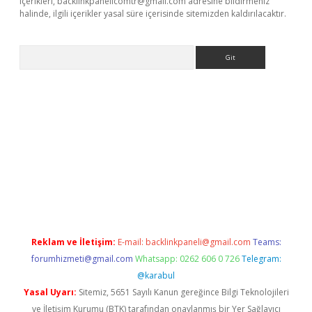
içerikleri,
backlinkpanelicomtr@gmail.com
adresine bildirmeniz
halinde, ilgili içerikler yasal süre içerisinde sitemizden kaldırılacaktır.
Arama
hiltonbet
Reklam ve İletişim:
E-mail:
backlinkpaneli@gmail.com
Teams:
forumhizmeti@gmail.com
Whatsapp: 0262 606 0 726
Telegram:
@karabul
Yasal Uyarı:
Sitemiz, 5651 Sayılı Kanun gereğince Bilgi Teknolojileri
ve İletişim Kurumu (BTK) tarafından onaylanmış bir Yer Sağlayıcı