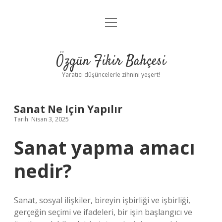
menüyü
Anasayfa
aç
Gizlilik Politikası
Özgün Fikir Bahçesi
Yasal Uyarı
Yaratıcı düşüncelerle zihnini yeşert!
Hakkımızda
Sanat Ne Için Yapılır
Tarih: Nisan 3, 2025
Sanat yapma amacı
nedir?
Sanat, sosyal ilişkiler, bireyin işbirliği ve işbirliği,
gerçeğin seçimi ve ifadeleri, bir işin başlangıcı ve